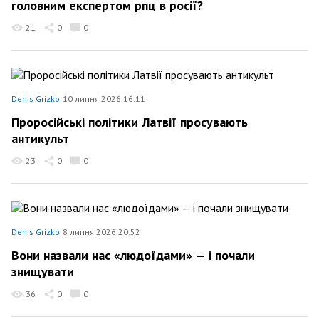
головним експертом рпц в росії?
21
0
0
Denis Grizko
10 липня 2026 16:11
Проросійські політики Латвії просувають
антикульт
23
0
0
Denis Grizko
8 липня 2026 20:52
Вони назвали нас «людоїдами» — і почали
знищувати
36
0
0