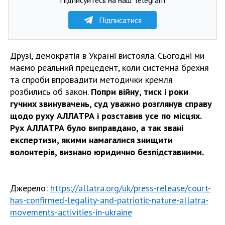
Підписатися
Друзі, демократія в Україні вистояла. Сьогодні ми
маємо реальний прецедент, коли системна брехня
та спроби впровадити методички кремля
розбились об закон.
Попри війну, тиск і роки
гучних звинувачень, суд уважно розглянув справу
щодо руху АЛЛАТРА і розставив усе по місцях.
Рух АЛЛАТРА було виправдано, а так звані
експертизи, якими намагалися знищити
волонтерів, визнано юридично безпідставними.
Джерело:
https://allatra.org/uk/press-release/court-
has-confirmed-legality-and-patriotic-nature-allatra-
movements-activities-in-ukraine