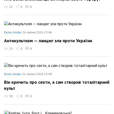
22
0
0
Denis Grizko
26 липня 2026 13:46
Антикультизм — ланцюг зла проти України
23
0
0
Denis Grizko
21 липня 2026 23:09
Він кричить про секти, а сам створив тоталітарний
культ
30
0
0