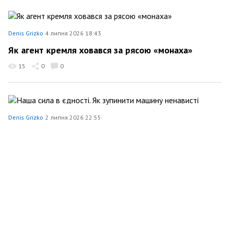
Denis Grizko
4 липня 2026 18:43
Як агент кремля ховався за рясою «монаха»
15
0
0
Denis Grizko
2 липня 2026 22:55
Наша сила в єдності. Як зупинити машину
ненависті
36
0
0