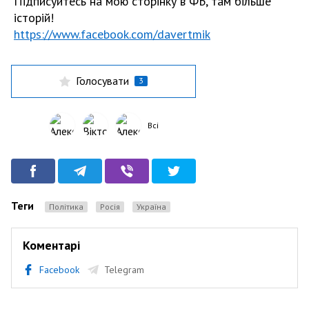
Підписуйтесь на мою сторінку в ФБ, там більше
історій!
https://www.facebook.com/davertmik
Голосувати
3
Всі
Теги
Політика
Росія
Україна
Коментарі
Facebook
Telegram