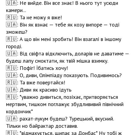
🇺🇦: Не вийде. Він все знає! В нього тут усюди
камери...
🇷🇺: Та не можу я вже!
🇺🇦: Він як взнає — тебе як козу випоре — тоді
зможеш?
🇷🇺: А що він мені зробить! Він взагалі в іншому
городі.
🇺🇦: Від свіфта відключить, доларів не даватиме —
будеш лапу смоктати, як твій мішка взимку.
🇷🇺: Пофіг! Їбатись хочу!
🇺🇦: О, диви, Олімпіаду показують. Подивимось?
🇷🇺: Та вже повертайся!
🇺🇦: Диви як красиво ідуть
🇷🇺: *уважно дивиться, позіхає, притворяється
мертвим, тишком поглажує збудлививий північний
кордончик*
🇺🇦: рахат-лукум будеш? Турецький, вкусний.
Тільки но байрактар доставив.
🇷🇺: *відмахується, щипає за Донбас* Ну тобі ж