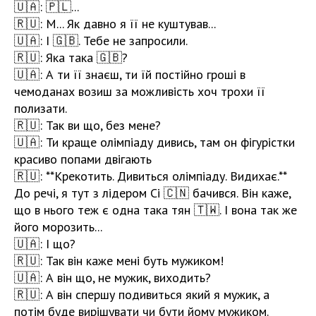
🇺🇦: 🇵🇱...
🇷🇺: М... Як давно я її не куштував...
🇺🇦: І 🇬🇧. Тебе не запросили.
🇷🇺: Яка така 🇬🇧?
🇺🇦: А ти її знаєш, ти їй постійно гроші в
чемоданах возиш за можливість хоч трохи її
полизати.
🇷🇺: Так ви що, без мене?
🇺🇦: Ти краще олімпіаду дивись, там он фігурістки
красиво попами двігають
🇷🇺: **Крекотить. Дивиться олімпіаду. Видихає.**
До речі, я тут з лідером Сі 🇨🇳 бачився. Він каже,
що в нього теж є одна така тян 🇹🇼. І вона так же
його морозить...
🇺🇦: І що?
🇷🇺: Так він каже мені буть мужиком!
🇺🇦: А він що, не мужик, виходить?
🇷🇺: А він спершу подивиться який я мужик, а
потім буде вирішувати чи бути йому мужиком.