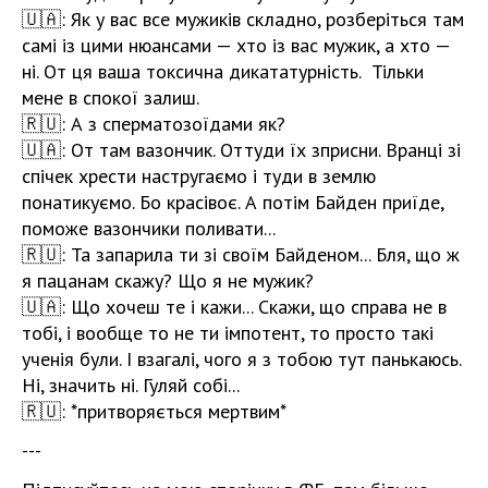
🇺🇦: Як у вас все мужиків складно, розберіться там
самі із цими нюансами — хто із вас мужик, а хто —
ні. От ця ваша токсична дикататурність. Тільки
мене в спокої залиш.
🇷🇺: А з сперматозоїдами як?
🇺🇦: От там вазончик. Оттуди їх зприсни. Вранці зі
спічек хрести настругаємо і туди в землю
понатикуємо. Бо красівоє. А потім Байден приїде,
поможе вазончики поливати...
🇷🇺: Та запарила ти зі своїм Байденом... Бля, що ж
я пацанам скажу? Що я не мужик?
🇺🇦: Що хочеш те і кажи... Скажи, що справа не в
тобі, і вообще то не ти імпотент, то просто такі
ученія були. І взагалі, чого я з тобою тут панькаюсь.
Ні, значить ні. Гуляй собі...
🇷🇺: *притворяється мертвим*
---