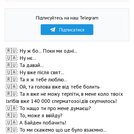
Підписуйтесь на наш Telegram
Підписатися
🇷🇺: Ну ж бо... Поки ми одні...
🇺🇦: Ну нє...
🇷🇺: Та давай...
🇺🇦: Ну вже після свят...
🇷🇺: Та я ж тебе люблю...
🇺🇦: Ой, та голова вже від тебе болить
🇷🇺: Та я вже не можу терпіти, в мене коло твоїх
ізгібів вже 140 000 сперматозоїдів скупчилось!
🇺🇦: То нащо ти про мене думаєш?
🇷🇺: То, може я ввійду?
🇺🇦: А Байден побачить!
🇷🇺: То ми скажемо що це було взаємно...