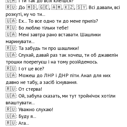
🇺🇦: І ти так до всіх клеїшся?
🇷🇺: До 🇲🇩, 🇬🇪, 🇦🇲, 🇰🇿, 🇸🇾. Всі давали, всі
розкуті, ну чо ти...
🇺🇦: Ех... То все одно ти до мене приліз?
🇷🇺: Бо люблю тільки тебе!
🇺🇦: Мені завтра рано вставати. Шашлики
маринувати...
🇷🇺: Та забудь ти про шашлики!
🇺🇦: Слухай, давай раз так хочеш, ти об джавелін
трошки поерегуєш і на тому розійдемось.
🇷🇺: І от це все?
🇺🇦: Можеш до ЛНР і ДНР піти. Анал для них
давно не табу, а засіб існування.
🇷🇺: От стерва!
🇺🇦: Ой, забула сказать, ми тут тройнічок хотіли
влаштувати...
🇷🇺: Уважно слухаю!
🇺🇦: Буду я...
🇷🇺: Ага...