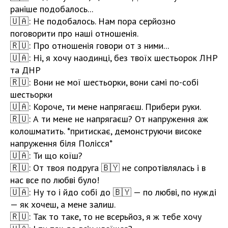
раніше подобалось...
🇺🇦: Не подобалось. Нам пора серйозно
поговорити про наші отношенія.
🇷🇺: Про отношенія говори от з ними...
🇺🇦: Ні, я хочу наодинці, без твоїх шестьорок ЛНР
та ДНР
🇷🇺: Вони не мої шестьорки, вони самі по-собі
шестьорки
🇺🇦: Короче, ти мене напрягаєш. Прибери руки.
🇷🇺: А ти мене не напрягаєш? От напруження аж
колошматить. *притискає, демонструючи високе
напруження біля Полісся*
🇺🇦: Ти що коїш?
🇷🇺: От твоя подруга 🇧🇾 не сопротівлялась і в
нас все по любві було!
🇺🇦: Ну то і йдо собі до 🇧🇾 — по любві, по нужді
— як хочеш, а мене залиш.
🇷🇺: Так то таке, то не всерьйоз, я ж тебе хочу