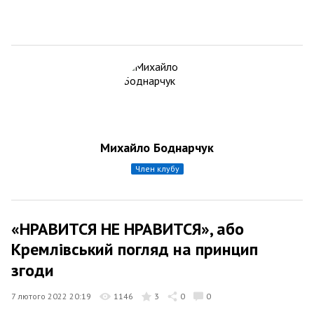
Михайло Боднарчук
член клубу
«НРАВИТСЯ НЕ НРАВИТСЯ», або
Кремлiвський погляд на принцип
згоди
7 лютого 2022 20:19
1146
3
0
0