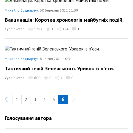
Михайло Боднарчук
30 березня 2021 21:39
Вакцинація: Коротка хронологія майбутніх подій.
Суспільство
1387
1
154
1
Михайло Боднарчук
8 квітня 2021 10:31
Тактичний геній Зеленського. Уривок із п'єси.
Суспільство
600
0
1
0
6
1
2
3
4
5
Previous
Голосування автора