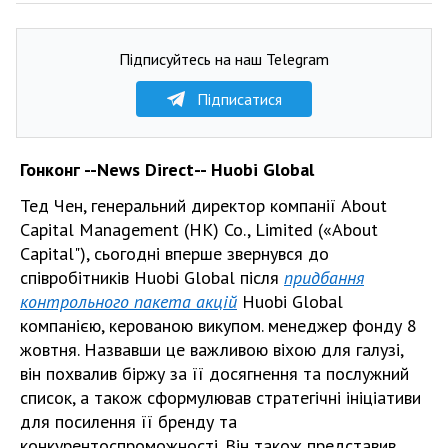
Підписуйтесь на наш Telegram
Підписатися
Гонконг --News Direct-- Huobi Global
Тед Чен, генеральний директор компанії About
Capital Management (HK) Co., Limited («About
Capital"), сьогодні вперше звернувся до
співробітників Huobi Global після
придбання
контрольного пакета акцій
Huobi Global
компанією, керованою викупом. менеджер фонду 8
жовтня. Назвавши це важливою віхою для галузі,
він похвалив біржу за її досягнення та послужний
список, а також сформулював стратегічні ініціативи
для посилення її бренду та
конкурентоспроможності. Він також представив