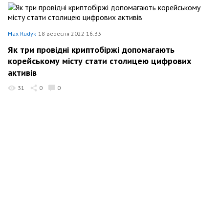
Max Rudyk
18 вересня 2022 16:33
Як три провідні криптобіржі допомагають
корейському місту стати столицею цифрових
активів
31
0
0
Max Rudyk
17 вересня 2022 15:23
Як прослизання, глибина ринку та ліквідність
впливають на ваш прибуток?
64
0
0