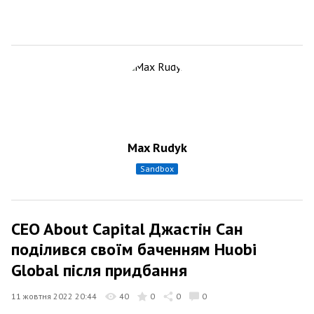
Max Rudyk
sandbox
CEO About Capital Джастін Сан
поділився своїм баченням Huobi
Global після придбання
11 жовтня 2022 20:44
40
0
0
0