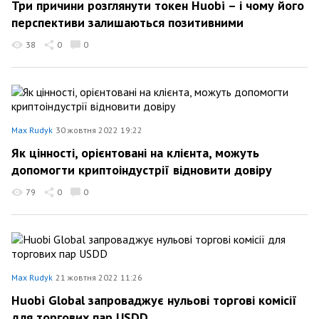
Три причини розглянути токен Huobi – і чому його
перспективи залишаються позитивними
38
0
0
Max Rudyk
30 жовтня 2022 19:22
Як цінності, орієнтовані на клієнта, можуть
допомогти криптоіндустрії відновити довіру
79
0
0
Max Rudyk
21 жовтня 2022 11:26
Huobi Global запроваджує нульові торгові комісії
для торгових пар USDD