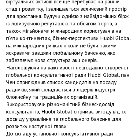
віртуальних активів все ще перебуває на ранній
стадії розвитку, і залишається величезний простір
для зростання. Будучи однією з найвідоміших бірж
із лідируючою репутацією та обсягом торгів, а
також мільйонами міжнародних користувачів на
п'яти континентах, бізнес-перспективи Huobi Global
на міжнародних ринках ніколи не були такими
яскравими завдяки глобальному баченню, яке
забезпечує нова структура акціонерів.
Наголошуючи на важливості нещодавно створеної
глобальної консультативної ради Huobi Global, пан
Чен оприлюднив список кандидатів на посаду
радників, який складається з лідерів індустрії
блокчейну та традиційних організацій.
Використовуючи різноманітний бізнес-досвід
консультантів, Huobi Global отримає вигоду від їх
досвіду управління та глобального бачення для
розвитку наступної глави.
До складу установчої консультативної ради