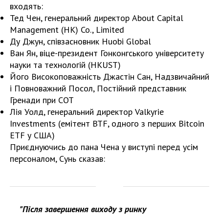
входять:
Тед Чен, генеральний директор About Capital
Management (HK) Co., Limited
Ду Джун, співзасновник Huobi Global
Ван Ян, віце-президент Гонконгського університету
науки та технологій (HKUST)
Його Високоповажність Джастін Сан, Надзвичайний
і Повноважний Посол, Постійний представник
Гренади при СОТ
Лія Уолд, генеральний директор Valkyrie
Investments (емітент BTF, одного з перших Bitcoin
ETF у США)
Приєднуючись до пана Чена у виступі перед усім
персоналом, Сунь сказав:
"Після завершення виходу з ринку