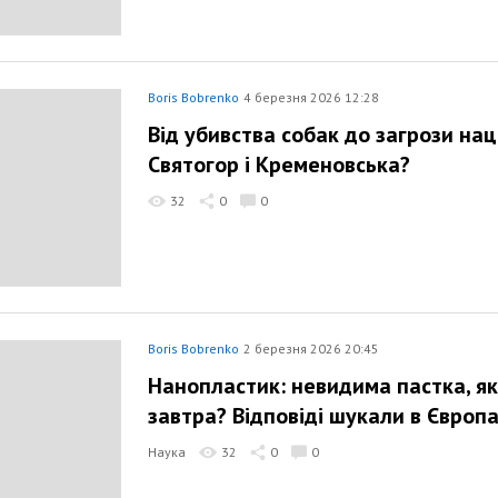
Boris Bobrenko
4 березня 2026 12:28
Від убивства собак до загрози нац
Святогор і Кременовська?
32
0
0
Boris Bobrenko
2 березня 2026 20:45
Нанопластик: невидима пастка, я
завтра? Відповіді шукали в Європ
Наука
32
0
0