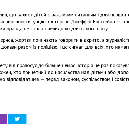
лив, що захист дітей є важливим питанням і для першої
няв нинішню ситуацію з історією Джеффрі Епштейна — ко
оки правда не стала очевидною для всього світу.
Бернса, жертви починають говорити відкрито, а журналіс
окази разом із поліцією. І це сигнал для всіх, хто нама
ітету від правосуддя більше немає. Історія не раз показу
 кожен, хто причетний до насильства над дітьми або доп
зно відповідатиме — перед законом, суспільством і совіст