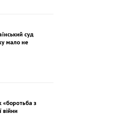
аїнський суд
ку мало не
к «боротьба з
 війни