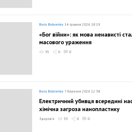
Boris Bobrenko
14 травня 2026 18:19
«Бог війни»: як мова ненависті ст
масового ураження
35
0
0
Boris Bobrenko
7 березня 2026 12:38
Електричний убивця всередині нас:
хімічна загроза нанопластику
Здоров’я
33
0
0