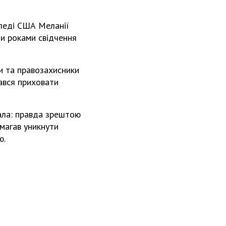
 леді США Меланії
ли роками свідчення
ти та правозахисники
гався приховати
вала: правда зрештою
омагав уникнути
ю.