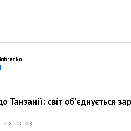
 Bobrenko
до Танзанії: світ об'єднується за
0
0
0