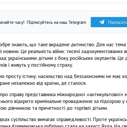
ачайте часу!
Підписуйтесь на наш Telegram
Підписат
обре знають, що таке вкрадене дитинство. Для нас тема
і новини. Це реальність війни: тисячі задокументованих 
над українськими дітьми з боку російських окупантів. Це 
хів і живуть у постійному страху.
о просту істину: насильство над беззахисними не має ко
ране незалежно від країни, де сталося.
про справу представника міжнародної «антикультової» м
и нього відкрито кримінальне провадження за підозрою у
ною дівчинкою та причетності до торгівлі дітьми.
дках суспільство вимагає справедливості. Проте українсь
 Ірина Кременовська публічно стала на захист Яхла. На св