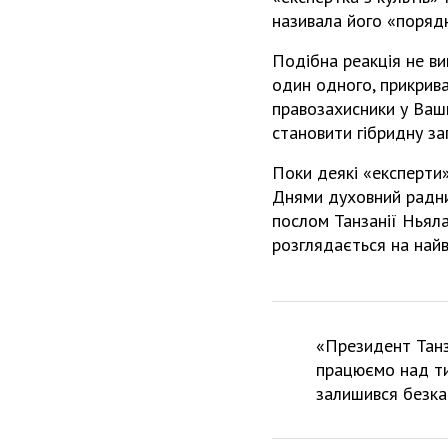
називала його «поряд
Подібна реакція не в
один одного, прикрив
правозахисники у Ваши
становити гібридну за
Поки деякі «експерти
Днями духовний радни
послом Танзанії Ньяла
розглядається на най
«Президент Танз
працюємо над ти
залишився безка