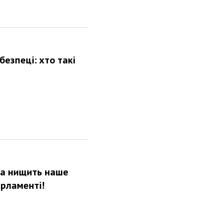
безпеці: хто такі
ка нищить наше
арламенті!