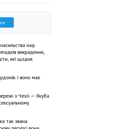
ися
 насильства над
випадків викрадення,
діти, які щодня
рдонів. І воно має
ережі з Чехії — Якуба
 сексуальному
ка так звана
оєму ресурсі вона