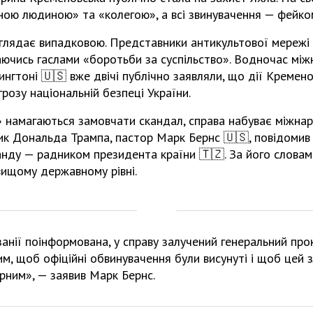
ною людиною» та «колегою», а всі звинувачення — фейко
иглядає випадковою. Представники антикультової мереж
аючись гаслами «боротьби за суспільство». Водночас між
нгтоні 🇺🇸 вже двічі публічно заявляли, що дії Кремен
грозу національній безпеці України.
» намагаються замовчати скандал, справа набуває міжнар
к Дональда Трампа, пастор Марк Бернс 🇺🇸, повідомив 
нду — радником президента країни 🇹🇿. За його словам
вищому державному рівні.
анії поінформована, у справу залучений генеральний про
м, щоб офіційні обвинувачення були висунуті і щоб цей 
рним», — заявив Марк Бернс.