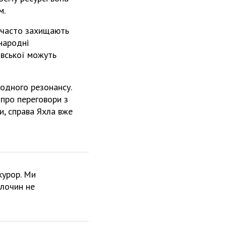
м.
і часто захищають
народні
овської можуть
одного резонансу.
про переговори з
и, справа Яхла вже
курор. Ми
злочин не