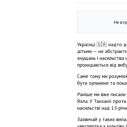
Не втр
Українці 🇺🇦 надто д
дітьми — не абстрактн
знущань і насильства 
прокидаються від вибу
Саме тому ми розумієм
бути зупинене та пока
Раніше ми вже писали 
Яхла. У Танзанії прот
насильстві над 13-річ
Зазвичай у таких випа
«експертка з культів»