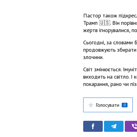
Пастор також підкрес
Трамп 🇺🇸. Він порів
жертв ігнорувалися, п
Сьогодні, за словами 
продовжують збирати д
злочини.
Світ змінюється. Імун
виходить на світло. І
покарання, рано чи пі
Голосувати
0