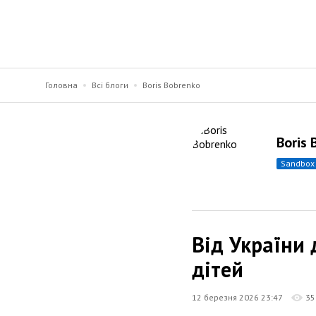
Головна
Всі блоги
Boris Bobrenko
Boris
sandbox
Від України 
дітей
12 березня 2026 23:47
35