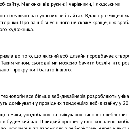
б-сайту. Малюнки від руки є і чарівними, і людськими.
но і ідеально на сучасних веб сайтах. Вдало розміщені
торінки. Про ваш бізнес нічого не скаже краще, ніж зро
ого художника.
ризвів до того, що якісний веб-дизайн передбачає створ
 Таким чином, сьогодні ми можемо бачити безліч інтегров
ваної прокрутки і багато іншого.
-технологій все більше веб-дизайнерів розробляють уніка
дуть домінувати у провідних тенденціях веб-дизайну у 20
що смаки, уподобання та очікування типового веб-корис
 в будь-який час. Швидкий прогрес у вдосконаленні мобі
 до інформації та взаємодію з веб-сайтами. Через кілька 