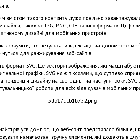
чів.
ким вмістом такого контенту дуже повільно завантажувал
файлів, таких як JPG, PNG, GIF та інші формати. Ці фор
птивному дизайні для мобільних пристроїв.
 зрозуміти, що результати індексації за допомогою моб
имуться для ранжирування веб-сайтів.
ь формат SVG. Це векторні зображення, які масштабують
игінальної графіки. SVG не є пікселями, що суттєво спри
 тенденція дизайну на сьогодні, і на наступні роки, SVG
стувальницької роботи для всіх відвідувачів мобільних пр
майстрів усвідомлює, що веб-сайт представляє більше, н
вувати намальовані вручну елементи, які додають відчу