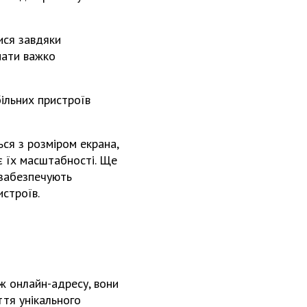
ися завдяки
мати важко
ільних пристроїв
ся з розміром екрана,
яє їх масштабності. Ще
 забезпечують
истроїв.
іж онлайн-адресу, вони
ття унікального