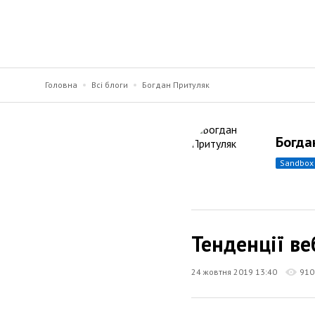
Головна
Всі блоги
Богдан Притуляк
Богда
sandbox
Тенденції в
24 жовтня 2019 13:40
910