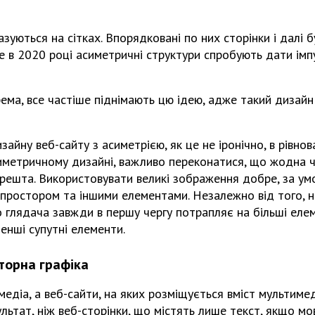
азуються на сітках. Впорядковані по них сторінки і далі 
е в 2020 році асиметричні структури спробують дати імп
рема, все частіше піднімають цю ідею, адже такий дизай
зайну веб-сайту з асиметрією, як це не іронічно, в рівно
иметричному дизайні, важливо переконатися, що жодна ч
решта. Використовувати великі зображення добре, за ум
 простором та іншими елементами. Незалежно від того, 
 глядача завжди в першу чергу потрапляє на більші елем
енші супутні елементи.
торна графіка
діа, а веб-сайти, на яких розміщується вміст мультимед
ьтат, ніж веб-сторінки, що містять лише текст, якщо мо