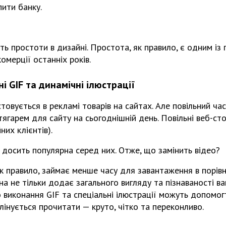
пити банку.
уть простоти в дизайні. Простота, як правило, є одним із
омерції останніх років.
ні GIF та динамічні ілюстрації
товується в рекламі товарів на сайтах. Але повільний ча
тягарем для сайту на сьогоднішній день. Повільні веб-ст
них клієнтів).
а досить популярна серед них. Отже, що замінить відео?
 як правило, займає менше часу для завантаження в порівн
на не тільки додає загального вигляду та пізнаваності 
го виконання GIF та спеціальні ілюстрації можуть допомог
лінується прочитати — круто, чітко та переконливо.