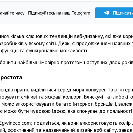
ачайте часу!
Підписуйтесь на наш Telegram
Підписат
ися кілька ключових тенденцій веб-дизайну, які вже кор
зробників у всьому світі. Деякі є продовженням наявних т
 функції та функціональні можливості.
ачити найбільш імовірно протягом наступних двох рокі
простота
рендів прагне виділитися серед моря конкурентів в Інтерн
овувати сміливі та яскраві кольори. Блискучі та глибокі 
 може використовувати багато інтернет-брендів. І, залеж
е може бути чудовою ідеєю, яка спонукає до лояльності т
gwineco.com; подивіться, як вони використовують колір
ий, ефективний та надзвичайний дизайн веб-сайту, завдя