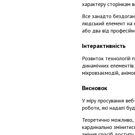
характеру сторінкам ве
Все занадто бездоган
людський елемент на с
або два від професійн
Інтерактивність
Розвиток технологій п
динамічних елементів.
мікровзаємодій, анімо
Висновок
У міру просування веб
роботи, які надалі бу
Теоретично можливо, 
кардинально змінитися
змінив спосіб доступу