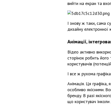
вийти на екран та вхо
І знову ж таки, сама с
дизайну електронної к
Анімації, інтегрова
Відео активно викорис
сторінок робить його 
користувачів (потенцій
І все ж рухома графік
Анімація. Ця графіка,
особливо якісними. Во
бренду. В разі якісно
що користувач інколи 