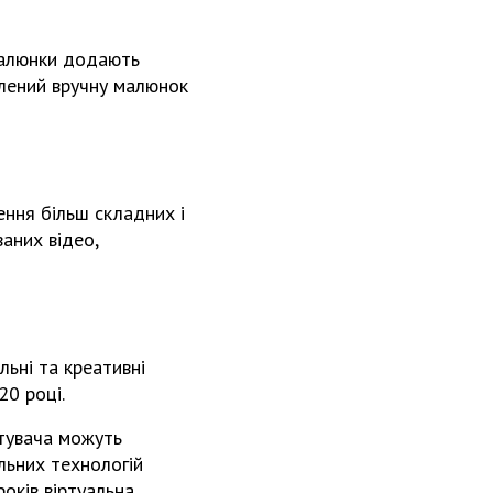
 малюнки додають
блений вручну малюнок
ення більш складних і
аних відео,
льні та креативні
20 році.
тувача можуть
льних технологій
років віртуальна