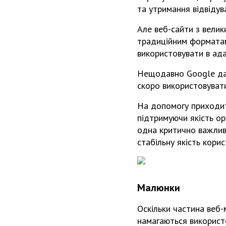
та утримання відвідува
Але веб-сайти з вели
традиційним форматам 
використовувати в ада
Нещодавно Google дав
скоро використовуват
На допомогу приходит
підтримуючи якість ор
одна критично важлива
стабільну якість кори
Малюнки
Оскільки частина веб-
намагаються використо