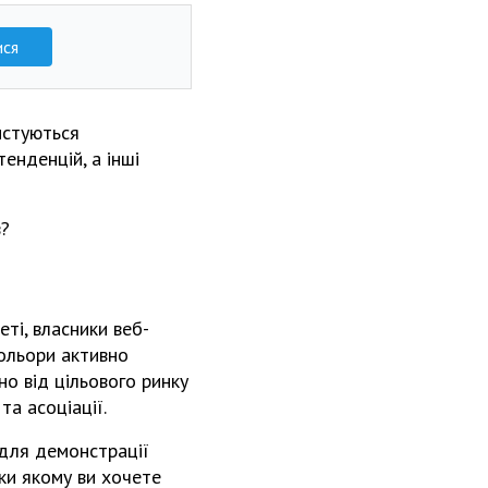
ися
истуються
енденцій, а інші
в?
еті, власники веб-
кольори активно
но від цільового ринку
а асоціації.
 для демонстрації
ки якому ви хочете