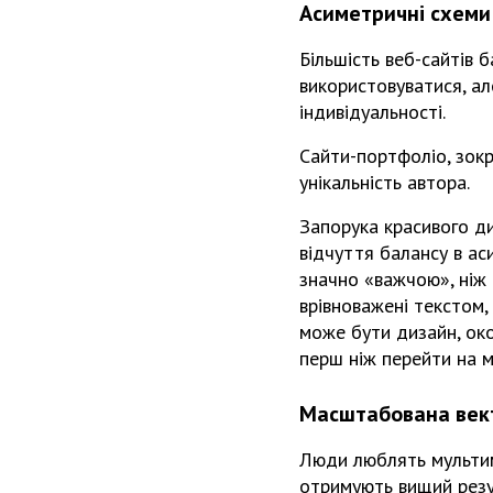
Асиметричні схеми
Більшість веб-сайтів б
використовуватися, ал
індивідуальності.
Сайти-портфоліо, зок
унікальність автора.
Запорука красивого ди
відчуття балансу в ас
значно «важчою», ніж 
врівноважені текстом,
може бути дизайн, око
перш ніж перейти на м
Масштабована век
Люди люблять мультиме
отримують вищий резул