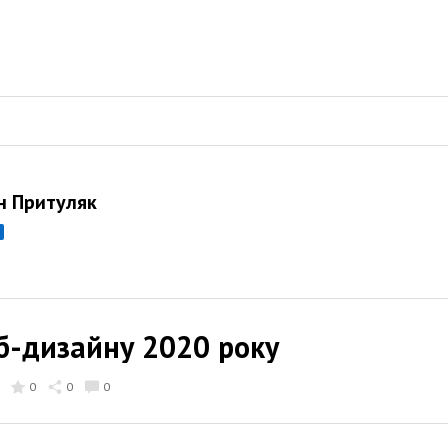
н Притуляк
еб-дизайну 2020 року
0
0
0