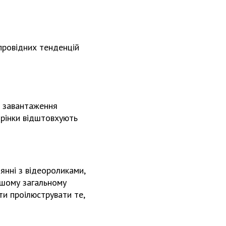
 провідних тенденцій
с завантаження
орінки відштовхують
янні з відеороликами,
вашому загальному
ти проілюструвати те,