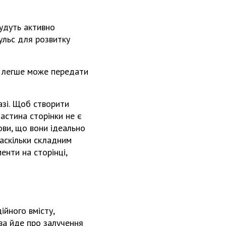
будуть активно
ульс для розвитку
н легше може передати
вазі. Щоб створити
астина сторінки не є
ови, що вони ідеально
наскільки складним
енти на сторінці,
ійного вмісту,
ва йде про залучення