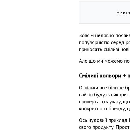
Не втр
Зовсім недавно появил
популярністю серед ро
приносять сміливі нові
Але що ми можемо поб
Сміливі кольори + 
Оскільки все більше б
сайтів будуть використ
привертають увагу, що
конкретного бренду, ц
Ось чудовий приклад E
свого продукту. Прост