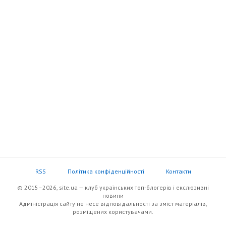
RSS
Політика конфіденційності
Контакти
© 2015–2026, site.ua — клуб українських топ-блогерів i екслюзивнi
новини
Адміністрація сайту не несе відповідальності за зміст матеріалів,
розміщених користувачами.