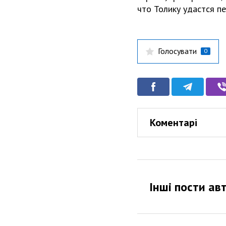
что Толику удастся п
Голосувати
0
Коментарі
Інші пости ав