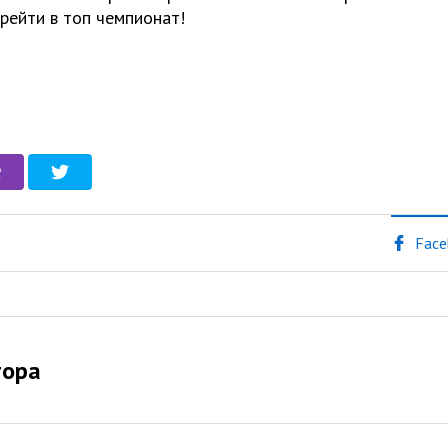
ерейти в топ чемпионат!
Face
тора