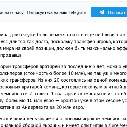
ачайте часу!
Підписуйтесь на наш Telegram
Підписат
бина длится уже больше месяца и все еще не близится к
есс длится так долго, поскольку трансфер игрока, кото
в мира на своей позиции, должен быть максимально эфф
 продавца.
ории трансферов вратарей за последние 5 лет, можно ув
голкиперов (стоимостью более 10 млн), не так уж и мног
ких трансферов. Из них 20 состоялись из одной команды
основных вратарей команд, которые покинули элитный д
чемпионате. И только 1 вратарь из команды не из топ-5
му, большую 10 млн евро — Брайтон уже в этом сезоне ус
юггена из Андерлехта за 20 млн евро.
егодняшний день является основным игроком чемпионск
иональной сборной Украины и имеет опыт игры в Лиге Че