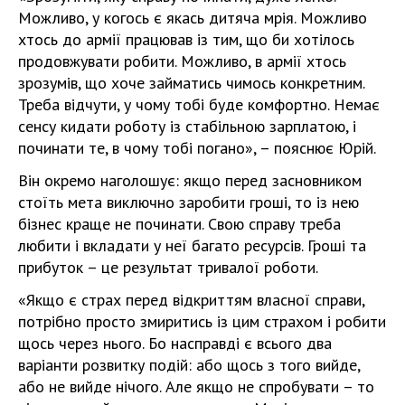
Можливо, у когось є якась дитяча мрія. Можливо
хтось до армії працював із тим, що би хотілось
продовжувати робити. Можливо, в армії хтось
зрозумів, що хоче займатись чимось конкретним.
Треба відчути, у чому тобі буде комфортно. Немає
сенсу кидати роботу із стабільною зарплатою, і
починати те, в чому тобі погано», – пояснює Юрій.
Він окремо наголошує: якщо перед засновником
стоїть мета виключно заробити гроші, то із нею
бізнес краще не починати. Свою справу треба
любити і вкладати у неї багато ресурсів. Гроші та
прибуток – це результат тривалої роботи.
«Якщо є страх перед відкриттям власної справи,
потрібно просто змиритись із цим страхом і робити
щось через нього. Бо насправді є всього два
варіанти розвитку подій: або щось з того вийде,
або не вийде нічого. Але якщо не спробувати – то