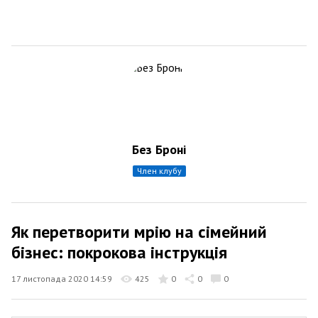
Без Броні
член клубу
Як перетворити мрію на сімейний
бізнес: покрокова інструкція
17 листопада 2020 14:59
425
0
0
0