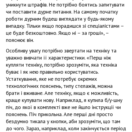
уникнути штрафів. Не потрібно боятись запитувати
чи поставити дурне питання. На самому початку
роботи дурним будеш виглядати у будь-якому
випадку. Тільки якщо порадишся зі спеціалістами –
це буде безкоштовно. Якщо ні – за гроші», –
пояснює він.
Особливу увагу потрібно звертати на техніку та
уважно вивчати її характеристики. «Перш ніж
купляти техніку, потрібно зрозуміти, яка техніка
буває і як нею правильно користуватись.
Устаткування, яке не потребує окремих
технологічних пояснень, типу стелажів, можна
брати і вживане. Але техніку, якщо є можливість,
краще купувати нову. Наприклад, я купила б/у-шну
піч, до якої в комплекті вже не йшло інструкції чи
пояснень. Піч прикольна. Але перші дні просто
бездумно тикала у кнопки, аби зрозуміти, що там
до чого. Зараз, наприклад, коли закінчується період