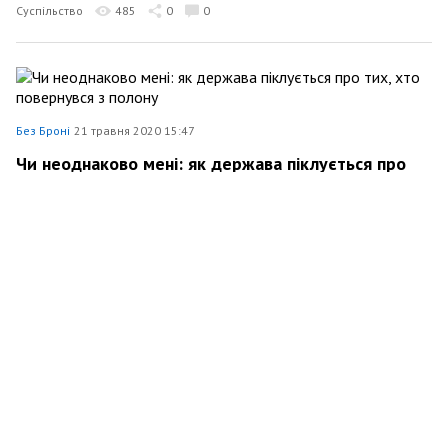
Суспільство
485
0
0
Без Броні
21 травня 2020 15:47
Чи неоднаково мені: як держава піклується про
тих, хто повернувся з полону
Суспільство
603
0
0
Без Броні
19 травня 2020 11:26
УБД+ВПО – історії трьох ветеранів-переселенців,
які нині живуть на Донеччині
Суспільство
495
0
0