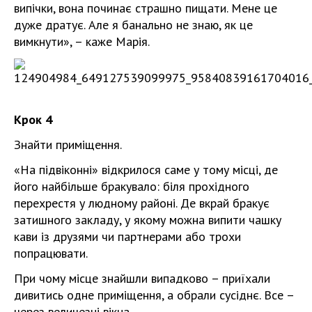
випічки, вона починає страшно пищати. Мене це
дуже дратує. Але я банально не знаю, як це
вимкнути», – каже Марія.
Крок 4
Знайти приміщення.
«На підвіконні» відкрилося саме у тому місці, де
його найбільше бракувало: біля прохідного
перехрестя у людному районі. Де вкрай бракує
затишного закладу, у якому можна випити чашку
кави із друзями чи партнерами або трохи
попрацювати.
При чому місце знайшли випадково – приїхали
дивитись одне приміщення, а обрали сусіднє. Все –
через величезні вікна.