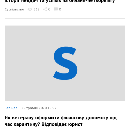
історії невдач та успіхів на онлайн-нетворкінгу
Суспільство
638
0
0
Без Броні
25 травня 2020 15:57
Як ветерану оформити фінансову допомогу під
час карантину? Відповідає юрист