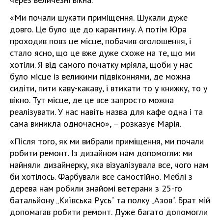
«Ми почали шукати приміщення. Шукали дуже
довго. Це було ще до карантину. А потім Юра
проходив повз це місце, побачив оголошення, і
стало ясно, що це вже дуже схоже на те, що ми
хотіли. Я від самого початку мріяла, щоби у нас
було місце із великими підвіконнями, де можна
сидіти, пити каву-какаву, і втикати то у книжку, то у
вікно. Тут місце, де це все запросто можна
реалізувати. У нас навіть назва для кафе одна і та
сама виникла одночасно», – розказує Марія.
«Після того, як ми вибрали приміщення, ми почали
робити ремонт. Із дизайном нам допомогли: ми
найняли дизайнерку, яка візуалізувала все, чого нам
би хотілось. Фарбували все самостійно. Меблі з
дерева нам робили знайомі ветерани з 25-го
батальйону „Київська Русь“ та полку „Азов“. Брат мій
допомагав робити ремонт. Дуже багато допомогли