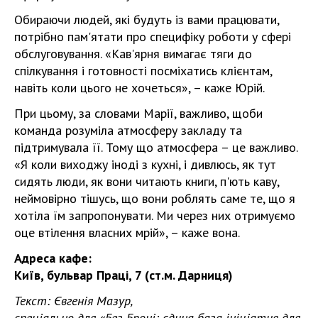
Обираючи людей, які будуть із вами працювати,
потрібно пам'ятати про специфіку роботи у сфері
обслуговування. «Кав'ярня вимагає тяги до
спілкування і готовності посміхатись клієнтам,
навіть коли цього не хочеться», – каже Юрій.
При цьому, за словами Марії, важливо, щоби
команда розуміла атмосферу закладу та
підтримувала її. Тому що атмосфера – це важливо.
«Я коли виходжу іноді з кухні, і дивлюсь, як тут
сидять люди, як вони читають книги, п'ють каву,
неймовірно тішусь, що вони роблять саме те, що я
хотіла їм запропонувати. Ми через них отримуємо
оце втілення власних мрій», – каже вона.
Адреса кафе:
Київ, бульвар Праці, 7 (ст.м. Дарниця)
Текст: Євгенія Мазур,
спеціально для «Без Броні: єдина база ініціатив для