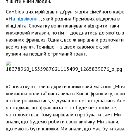
тішити ними людей.
Симбіоз цих мрій дав підґрунтя для сімейного кафе
«
На підвіконні
„, який родина Яремових відкрила в
кінці літа. Спочатку вони планували відкрити таки
книжковий магазин, потім – доєднатись до якоїсь з
наявних франшиз. Однак, все ж вирішили розпочати
все «з нуля». Точніше – з двох кавомолок, які
купили на перший отриманий грант.
«Спочатку хотіли відкрити книжковий магазин. „Моя
книжкова полиця“ виставила в Києві франшизу, вони
хотіли розвиватись, я думав до неї доєднатись. Але
я подумав, що франшиза – то буде не зовсім те,
чого хочеться. Тому вирішили спробувати самі. Ми
знали, що будемо робити свою випічку. Ми знали,
що мають бути книжки. Ми знали, що має бути кава.