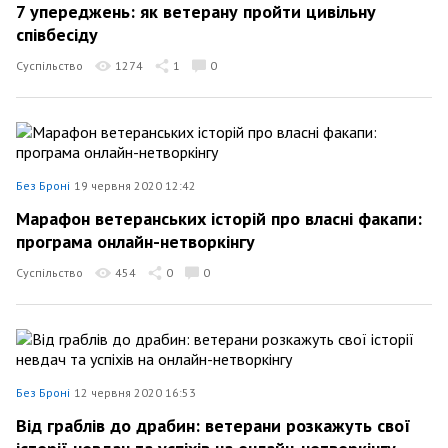
7 упереджень: як ветерану пройти цивільну
співбесіду
Суспільство
1274
1
0
Без Броні
19 червня 2020 12:42
Марафон ветеранських історій про власні факапи:
програма онлайн-нетворкінгу
Суспільство
454
0
0
Без Броні
12 червня 2020 16:53
Від граблів до драбин: ветерани розкажуть свої