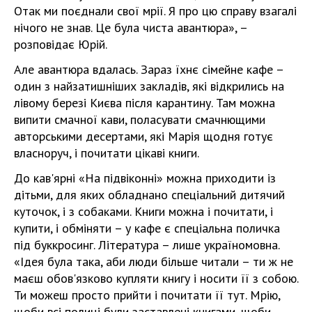
Отак ми поєднали свої мрії. Я про цю справу взагалі
нічого не знав. Це була чиста авантюра», –
розповідає Юрій.
Але авантюра вдалась. Зараз їхнє сімейне кафе –
один з найзатишніших закладів, які відкрились на
лівому березі Києва після карантину. Там можна
випити смачної кави, поласувати смачнющими
авторськими десертами, які Марія щодня готує
власноруч, і почитати цікаві книги.
До кав'ярні «На підвіконні» можна приходити із
дітьми, для яких обладнано спеціальний дитячий
куточок, і з собаками. Книги можна і почитати, і
купити, і обміняти – у кафе є спеціальна поличка
під буккросинг. Література – лише україномовна.
«Ідея була така, аби люди більше читали – ти ж не
маєш обов'язково купляти книгу і носити її з собою.
Ти можеш просто прийти і почитати її тут. Мрію,
щоби всі полиці були заставлені книгами, щоби