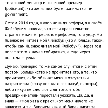
тогдашний министр и нынешний премьер
Гройсман!), кто же из них будет заниматься e-
government.
Летом 2014 года, в упор не видя реформ, я в своём
Фейсбуке я написал, что если правительство
страны не начнёт реальные реформы, то я уеду. Но
Яценюк не читает мой Фейсбук (кто я, блядь, такой,
чтобы сам Яценюк читал мой Фейсбук?). Через год
после этого я начал собираться, а ещё через
полгода — уехал.
Думаю, примерно то же самое случится и с этим
постом. Большинство не прочитает его, а те, кто
прочитают, либо обвинят меня в отсутствии
патриотизма (сразу посылаю вас нахуй, пионэры),
либо нихуя не сделают для того, чтобы
предприниматели перестали уезжать. Да, да, я
знаю — «моя хата с краю», «от меня ничего не
зависит» и т.д. Впрочем, каждый баран висит за