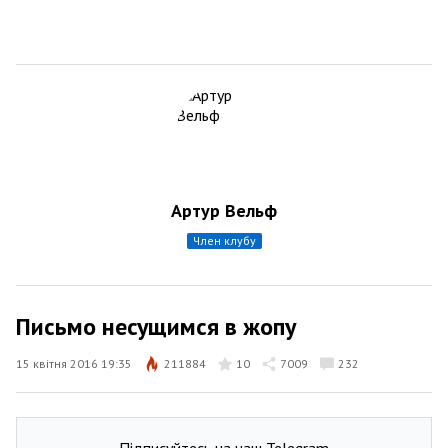
Артур Вельф
член клубу
Письмо несущимся в жопу
15 квітня 2016 19:35
211884
10
7009
232
Підписуйтесь на наш Telegram