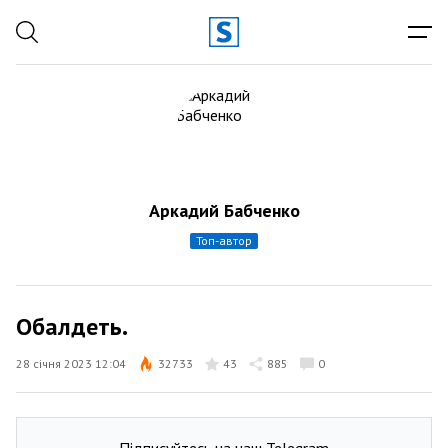
Аркадий Бабченко
топ-автор
Обалдеть.
28 січня 2023 12:04
32733
43
885
0
Підписуйтесь на наш Telegram