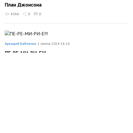
План Джонсона
6366
0
0
Аркадий Бабченко
1 липня 2024 16:14
ПЕ-РЕ-МИ-РИ-Е!!!
15300
0
0
Аркадий Бабченко
23 червня 2024 15:25
В Эстонии осужден российский шпион
3827
0
0