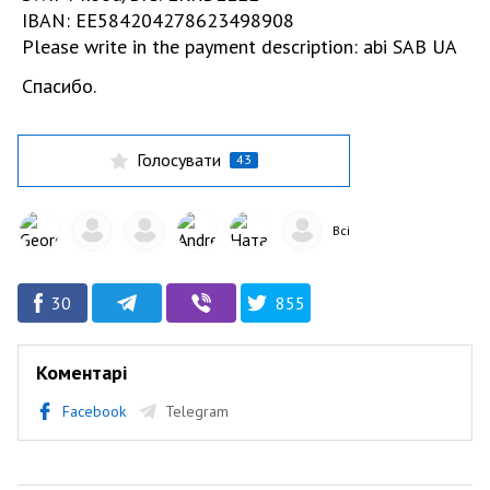
IBAN: EE584204278623498908
Please write in the payment description: abi SAB UA
Спасибо.
Голосувати
43
Всі
30
855
Коментарі
Facebook
Telegram