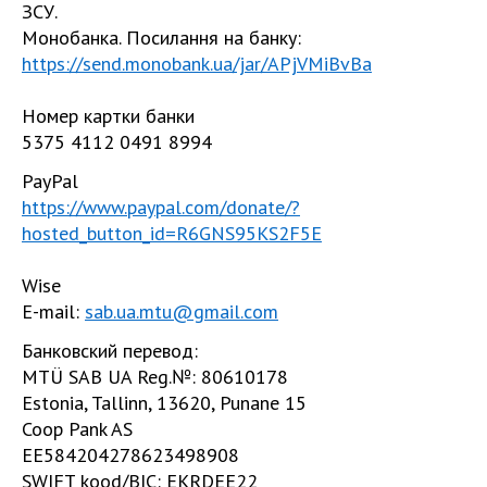
ЗСУ.
Монобанка. Посилання на банку:
https://send.monobank.ua/jar/APjVMiBvBa
Номер картки банки
5375 4112 0491 8994
PayPal
https://www.paypal.com/donate/?
hosted_button_id=R6GNS95KS2F5E
Wise
E-mail:
sab.ua.mtu@gmail.com
Банковский перевод:
MTÜ SAB UA Reg.№: 80610178
Estonia, Tallinn, 13620, Punane 15
Coop Pank AS
EE584204278623498908
SWIFT kood/BIC: EKRDEE22