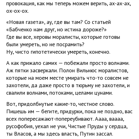
провокация, как мы теперь можем верить, ах-ах-ах,
ох-ох-ох.
«Новая газета», ау, где вы там? Со статьей
«Бабченко нам друг, но истина дороже?»
Где вы все, херовы моралисты, которые готовы
были умереть, но не посрамить?
Ну, чисто гипотетически умереть, конечно.
А как прижало самих — побежали просто волнами.
Аж пятки засверкали. Полон Вильнюс моралистов,
которые на моем месте умирать что-то совсем не
захотели, да даже просто в тюрьму не захотели, и
свалили волнами, потоками, целами цунами.
Вот, придолбнутые какие-то, честное слово.
Пишешь им — бегите, придурки, пока не поздно, вас
всех попересажают-попереубивают. Аааа, ваааа,
русофобия, уехал не учи, Чистые Пруды у сердца,
ты Власов, а мы здесь власть, Путин зассал.