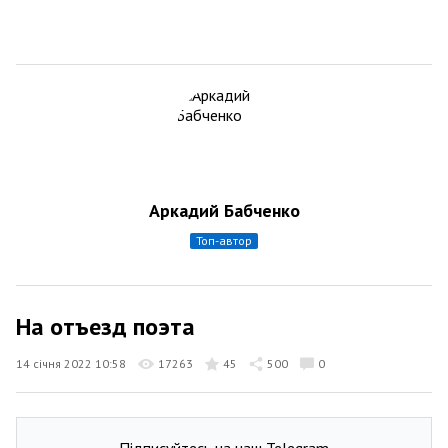
Аркадий Бабченко
топ-автор
Ha отъезд поэта
14 січня 2022 10:58
17263
45
500
0
Підписуйтесь на наш Telegram