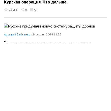
Курская операция. Что дальше.
12056
0
0
Аркадий Бабченко
19 серпня 2024 11:53
Русские придумали новую систему защиты
дронов
9581
0
0
Аркадий Бабченко
15 серпня 2024 12:49
Пятьдесят дронов ушли на фронт.
1834
0
0