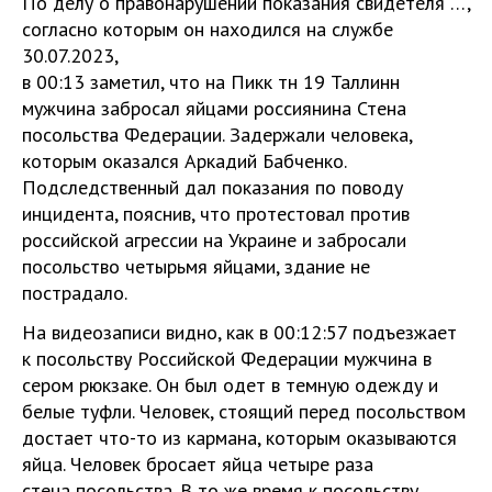
По делу о правонарушении показания свидетеля …,
согласно которым он находился на службе
30.07.2023,
в 00:13 заметил, что на Пикк тн 19 Таллинн
мужчина забросал яйцами россиянина Стена
посольства Федерации. Задержали человека,
которым оказался Аркадий Бабченко.
Подследственный дал показания по поводу
инцидента, пояснив, что протестовал против
российской агрессии на Украине и забросали
посольство четырьмя яйцами, здание не
пострадало.
На видеозаписи видно, как в 00:12:57 подъезжает
к посольству Российской Федерации мужчина в
сером рюкзаке. Он был одет в темную одежду и
белые туфли. Человек, стоящий перед посольством
достает что-то из кармана, которым оказываются
яйца. Человек бросает яйца четыре раза
стена посольства. В то же время к посольству