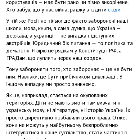
користувачів — має бути рано чи пізно викорінене.
Хто забув, що у нас війна, раджу з'їздити
сюди
.
У тій же Росії не тільки де-факто заборонені наші
школи, мова, книги, а сама думка, що Україна —
держава, а українці — не вигадка підступних
австрійців. Юридичний бік питання — то політика та
демагогія. Я вірю не рядкам у Конституції РФ, а
ГРАДам, що луплять через наш кордон.
Тому забороняти того, хто забороняє — це не бути
ним. Навпаки, це бути прибічником цивілізації. В
іншому випадку ми просто зникнемо.
Як це, наприклад, стається на окупованих
територіях. Діти не мають змоги там вивчати ні
українську мову, ні літературу, ні історію України. Їх
просто директивно позбавили цього права. Отже,
вони не можуть у майбутньому безпроблемно
інтегруватися в наше суспільство, стати частиною