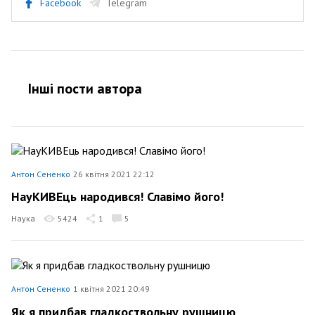
Facebook
Telegram
Інші пости автора
Антон Сененко
26 квітня 2021 22:12
НауКИВЕць народився! Славімо його!
Наука
5424
1
5
Антон Сененко
1 квітня 2021 20:49
Як я придбав гладкоствольну рушницю