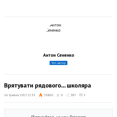
Антон Сененко
топ-автор
Врятувати рядового... школяра
16 травня 2017 21:55
33860
9
387
5
Підписуйтесь на наш Telegram