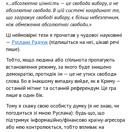
«...абсолютна цінність — це свобода вибору, а не
абсолютна свобода. В цій системі координат те,
що загрожує свободі вибору, є більш небезпечним,
ніж обмеження абсолютної свободи.»
Ці неймовірні тези я прочитав у чудової науковині
—
Руслани Радчук
(підпишіться на неї, цікаві речі
пише).
Тобто, якщо людина або спільнота пропагують
встановлення режиму, за якого буде знищено
демократію, протидія їм — це не утиск свободи
слова. Бо в інакшому випадку вийде, як в Криму —
останній мітинг та останній референдум. Це гра
лише в один бік.
Тому я скажу свою особисту думку (я не знаю, чи
погодиться зі мною Руслана): будь-що, що
підтримує інформаційно/фінансово країну-агресора
або нею контролюється, тобто впливає на