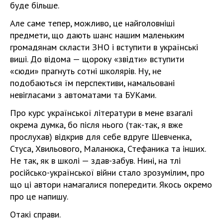
буде більше.
Але саме тепер, можливо, це найголовніші
предмети, що дають шанс нашим маленьким
громадянам скласти ЗНО і вступити в українські
виші. До відома — щороку «звідти» вступити
«сюди» прагнуть сотні школярів. Ну, не
подобаються їм перспективи, намальовані
невігласами з автоматами та БУКами.
Про курс української літератури в мене взагалі
окрема думка, бо після нього (так-так, я вже
прослухав) відкрив для себе вдруге Шевченка,
Стуса, Хвильового, Маланюка, Стефаника та інших.
Не так, як в школі — здав-забув. Нині, на тлі
російсько-української війни стало зрозумілим, про
що ці автори намагалися попередити. Якось окремо
про це напишу.
Отакі справи.