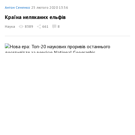
Антон Сененко
25 лютого 2020 13:56
Країна неляканих ельфів
Наука
8389
661
8
Антон Сененко
18 грудня 2019 17:44
Нова ера: Топ-20 наукових проривів останнього
десятиліття за версією National Geographic
Наука
17241
721
2
Антон Сененко
13 грудня 2019 23:30
Мільярд гривень? На здоров'я! В Києві відкриють