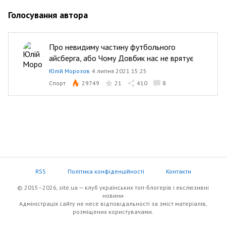
Голосування автора
Про невидиму частину футбольного
айсберга, або Чому Довбик нас не врятує
Юлій Морозов
4 липня 2021 15:25
Спорт
29749
21
410
8
RSS
Політика конфіденційності
Контакти
© 2015–2026, site.ua — клуб українських топ-блогерів i екслюзивнi
новини
Адміністрація сайту не несе відповідальності за зміст матеріалів,
розміщених користувачами.