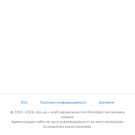
RSS
Політика конфіденційності
Контакти
© 2015–2026, site.ua — клуб українських топ-блогерів i екслюзивнi
новини
Адміністрація сайту не несе відповідальності за зміст матеріалів,
розміщених користувачами.