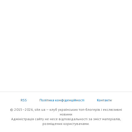
RSS
Політика конфіденційності
Контакти
© 2015–2026, site.ua — клуб українських топ-блогерів i екслюзивнi
новини
Адміністрація сайту не несе відповідальності за зміст матеріалів,
розміщених користувачами.