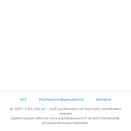
RSS
Політика конфіденційності
Контакти
© 2015–2026, site.ua — клуб українських топ-блогерів i екслюзивнi
новини
Адміністрація сайту не несе відповідальності за зміст матеріалів,
розміщених користувачами.