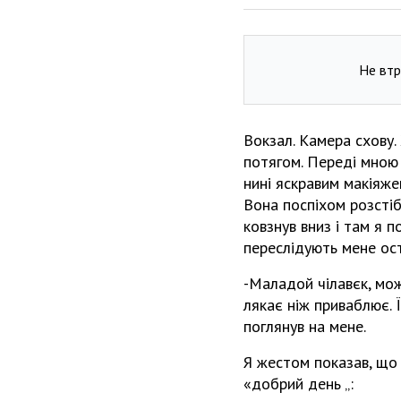
Не втр
Вокзал. Камера схову
потягом. Переді мною 
нині яскравим макіяже
Вона поспіхом розстіб
ковзнув вниз і там я п
переслідують мене ос
-Маладой чілавєк, можн
лякає ніж приваблює.
поглянув на мене.
Я жестом показав, що 
«добрий день „: