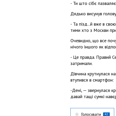
- Ти што сібє пазваляє
Дядько висунув голову 
- Та пізд...й вже в с
тими хто з Москви при
Очевидно, що все почу
нічого іншого як відпо
- Це правда. Правий С
затримали.
Дівчина крутнулася на
втупився в смартфон:
-Дені, — звернулася кр
давай тащі сумкі навєр
Голосувати
42