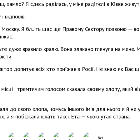
ш, хамло? Я сдєсь раділась, у міня радітєлі в Кієвє живут
і відповів:
вою Москву. Я бл...ть щас ще Правому Сєктору позвоню — в
їжає...
те дуже вразило кралю. Вона злякано глянула на мене. 
вісти:
ектор допитує всіх хто приїжає з Росії. Не знаю як Вас щ
 місці і тремтячим голосом сказала своєму хлопу, який в
аля до свого хлопа, чомусь іншого ім'я для нього я й не у
х, а я побєжала іскать таксі. Ета — чьокнутая страна.
Всі