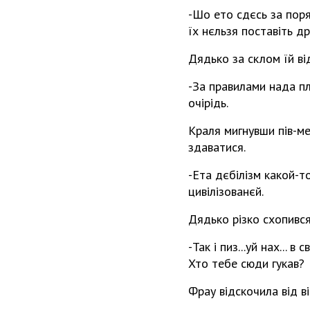
-Шо ето сдєсь за поряд
їх нєльзя поставіть д
Дядько за склом їй від
-За правилами нада пл
очірідь.
Краля мигнувши пів-ме
здаватися.
-Ета дєбілізм какой-то
цивілізованєй.
Дядько різко схопився 
-Так і пиз...уй нах... в
Хто тебе сюди гукав?
Фрау відскочила від в