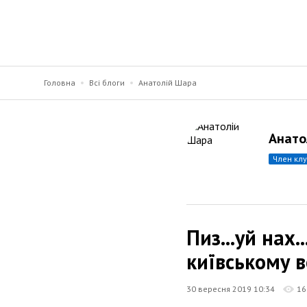
Головна
Всі блоги
Анатолій Шара
Анато
член кл
Пиз...уй нах
київському в
30 вересня 2019 10:34
16