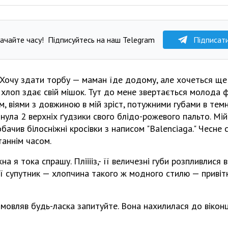
ачайте часу!
Підписуйтесь на наш Telegram
Підписат
. Хочу здати торбу — маман їде додому, але хочеться ще
хлоп здає свій мішок. Тут до мене звертається молода ф
м, віями з довжиною в мій зріст, потужними губами в тем
нула 2 верхніх ґудзики свого блідо-рожевого пальто. Мі
обачив білосніжні кросівки з написом "Balenciaga." Чесне 
таннім часом.
а я тока спрашу. Плііііз,- її величезні губи розпливлися 
 Її супутник — хлопчина такого ж модного стилю — приві
мовляв будь-ласка запитуйте. Вона нахилилася до вікон