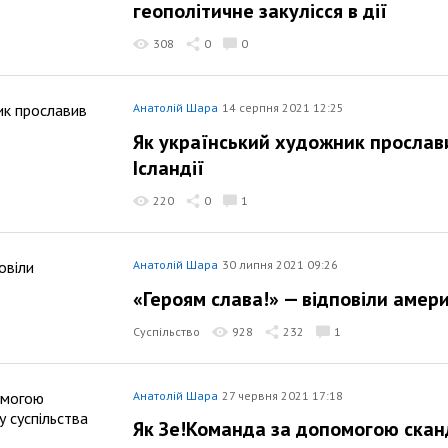
геополітичне закулісся в дії
308
0
0
Анатолій Шара
14 серпня 2021 12:25
Як український художник прослави
Ісландії
220
0
1
Анатолій Шара
30 липня 2021 09:26
«Героям слава!» — відповіли амери
Суспільство
928
232
1
Анатолій Шара
27 червня 2021 17:18
Як Зе!Команда за допомогою сканд