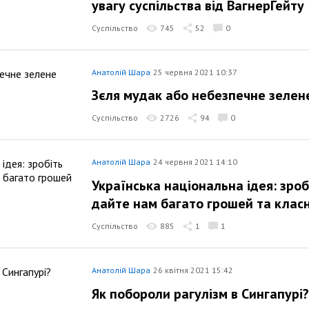
увагу суспільства від ВагнерГейту
Суспільство
745
52
0
Анатолій Шара
25 червня 2021 10:37
Зєля мудак або небезпечне зелен
Суспільство
2726
94
0
Анатолій Шара
24 червня 2021 14:10
Українська національна ідея: зробі
дайте нам багато грошей та класн
Суспільство
885
1
1
Анатолій Шара
26 квітня 2021 15:42
Як побороли рагулізм в Сингапурі?