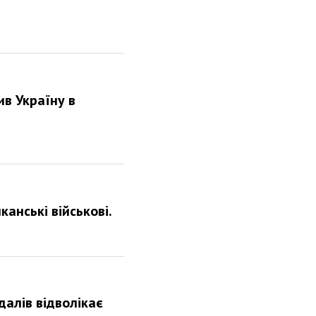
в Україну в
канські військові.
алів відволікає