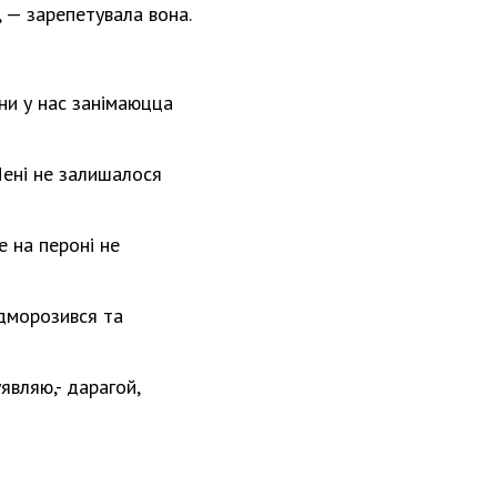
, — зарепетувала вона.
они у нас занімаюцца
Мені не залишалося
е на пероні не
ідморозився та
являю,- дарагой,