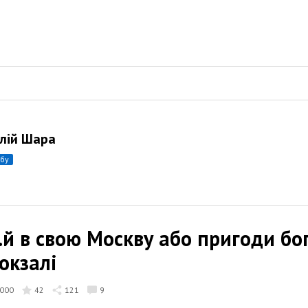
лій Шара
убу
...й в свою Москву або пригоди бо
окзалі
000
42
121
9