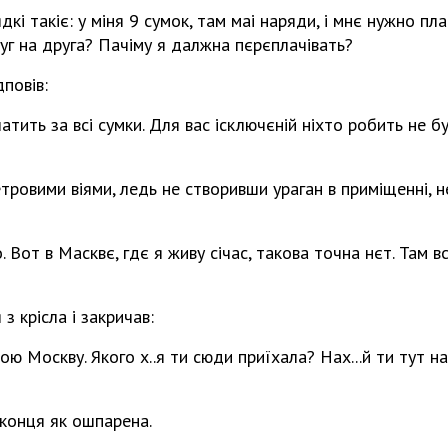
кі такіє: у міня 9 сумок, там маі наряди, і мнє нужно пла
руг на друга? Пачіму я далжна пєрєплачівать?
повів:
атить за всі сумки. Для вас ісключєній ніхто робить не 
тровими віями, ледь не створивши ураган в приміщенні, 
. Вот в Масквє, гдє я живу січас, такова точна нєт. Там 
з крісла і закричав:
 свою Москву. Якого х..я ти сюди приїхала? Нах...й ти тут над
іконця як ошпарена.