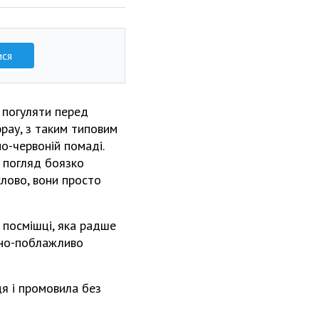
ися
 погуляти перед
рау, з таким типовим
но-червоній помаді.
й погляд боязко
слово, вони просто
в посмішці, яка радше
тно-поблажливо
ця і промовила без