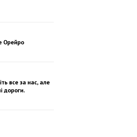
е Орейро
ть все за нас, але
і дороги.