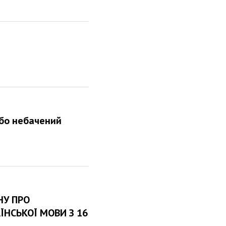
або небачений
НУ ПРО
ЇНСЬКОЇ МОВИ З 16