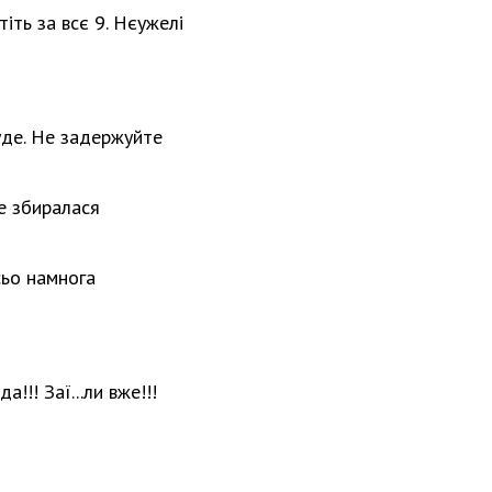
тіть за всє 9. Нєужелі
буде. Не задержуйте
не збиралася
всьо намнога
а!!! Заї...ли вже!!!