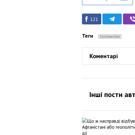
121
Теги
Суспільство
Коментарі
Інші пости ав