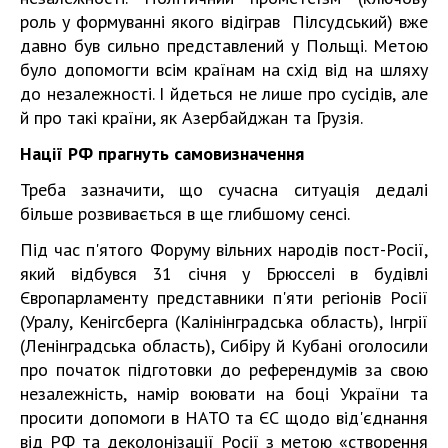
роль у формуванні якого відіграв Пілсудський) вже
давно був сильно представлений у Польщі. Метою
було допомогти всім країнам на схід від на шляху
до незалежності. І йдеться не лише про сусідів, але
й про такі країни, як Азербайджан та Грузія.
Нації РФ прагнуть самовизначення
Треба зазначити, що сучасна ситуація дедалі
більше розвивається в ще глибшому сенсі.
Під час п'ятого Форуму вільних народів пост-Росії,
який відбувся 31 січня у Брюсселі в будівлі
Європарламенту представники п'яти регіонів Росії
(Уралу, Кенігсберга (Калінінградська область), Інгрії
(Ленінградська область), Сибіру й Кубані оголосили
про початок підготовки до референдумів за свою
незалежність, намір воювати на боці України та
просити допомоги в НАТО та ЄС щодо від'єднання
від РФ та деколонізації Росії з метою «створення