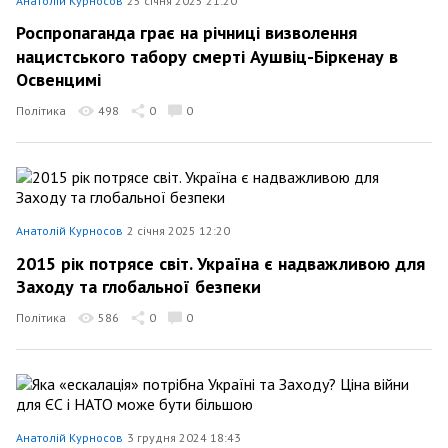
Анатолій Курносов
25 січня 2025 21:20
Роспропаганда грає на річниці визволення
нацистського табору смерті Аушвіц-Біркенау в
Освенцимі
Політика
498
0
0
Анатолій Курносов
2 січня 2025 12:20
2015 рік потрясе світ. Україна є надважливою для
Заходу та глобальної безпеки
Політика
586
0
0
Анатолій Курносов
3 грудня 2024 18:43