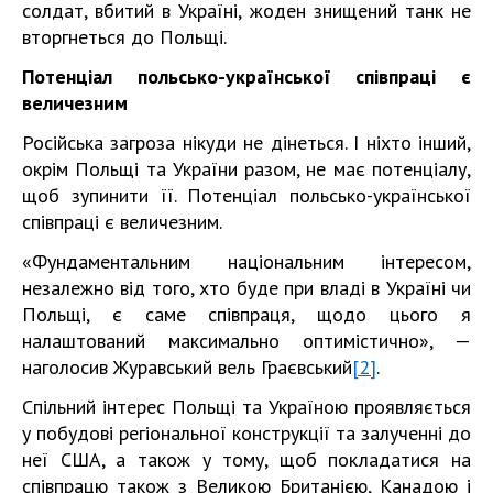
солдат, вбитий в Україні, жоден знищений танк не
вторгнеться до Польщі.
Потенціал польсько-української співпраці є
величезним
Російська загроза нікуди не дінеться. І ніхто інший,
окрім Польщі та України разом, не має потенціалу,
щоб зупинити її. Потенціал польсько-української
співпраці є величезним.
«Фундаментальним національним інтересом,
незалежно від того, хто буде при владі в Україні чи
Польщі, є саме співпраця, щодо цього я
налаштований максимально оптимістично», —
наголосив Журавський вель Граєвський
[2]
.
Спільний інтерес Польщі та Україною проявляється
у побудові регіональної конструкції та залученні до
неї США, а також у тому, щоб покладатися на
співпрацю також з Великою Британією, Канадою і