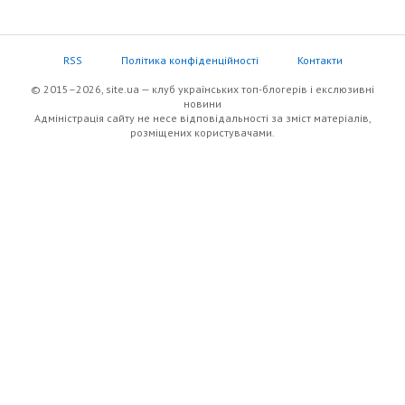
RSS
Політика конфіденційності
Контакти
© 2015–2026, site.ua — клуб українських топ-блогерів i екслюзивнi
новини
Адміністрація сайту не несе відповідальності за зміст матеріалів,
розміщених користувачами.