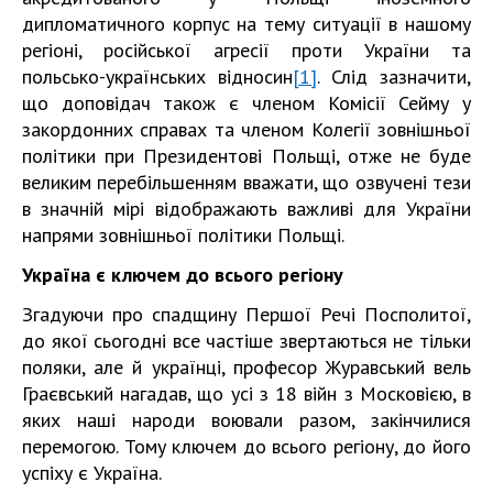
дипломатичного корпус на тему ситуації в нашому
регіоні, російської агресії проти України та
польсько-українських відносин
[1]
. Слід зазначити,
що доповідач також є членом Комісії Сейму у
закордонних справах та членом Колегії зовнішньої
політики при Президентові Польщі, отже не буде
великим перебільшенням вважати, що озвучені тези
в значній мірі відображають важливі для України
напрями зовнішньої політики Польщі.
Україна є ключем до всього регіону
Згадуючи про спадщину Першої Речі Посполитої,
до якої сьогодні все частіше звертаються не тільки
поляки, але й українці, професор Журавський вель
Граєвський нагадав, що усі з 18 війн з Московією, в
яких наші народи воювали разом, закінчилися
перемогою. Тому ключем до всього регіону, до його
успіху є Україна.