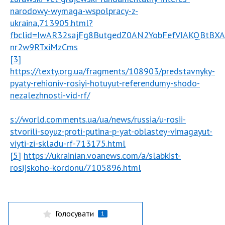
narodowy-wymaga-wspolpracy-z-
ukraina,713905.html?
fbclid=IwAR32sajFg8ButgedZ0AN2YobFefVIAKQBtBXA
nr2w9RTxiMzCms
[3]
https://texty.org.ua/fragments/108903/predstavnyky-
pyaty-rehioniv-rosiyi-hotuyut-referendumy-shodo-
nezalezhnosti-vid-rf/
s://world.comments.ua/ua/news/russia/u-rosii-
stvorili-soyuz-proti-putina-p-yat-oblastey-vimagayut-
viyti-zi-skladu-rf-713175.html
[5]
https://ukrainian.voanews.com/a/slabkist-
rosijskoho-kordonu/7105896.html
Голосувати
1