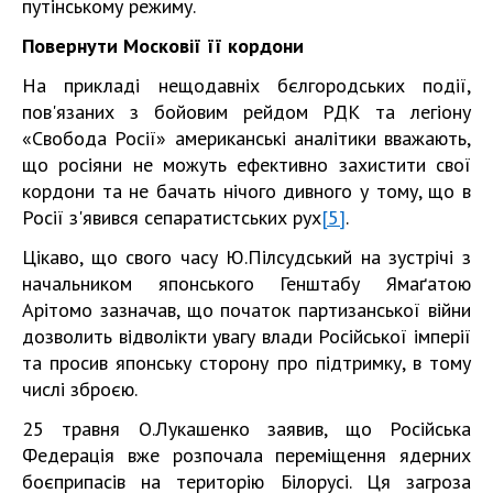
путінському режиму.
Повернути Московії її кордони
На прикладі нещодавніх бєлгородських події,
пов'язаних з бойовим рейдом РДК та легіону
«Свобода Росії» американські аналітики вважають,
що росіяни не можуть ефективно захистити свої
кордони та не бачать нічого дивного у тому, що в
Росії з'явився сепаратистських рух
[5]
.
Цікаво, що свого часу Ю.Пілсудський на зустрічі з
начальником японського Генштабу Ямаґатою
Арітомо зазначав, що початок партизанської війни
дозволить відволікти увагу влади Російської імперії
та просив японську сторону про підтримку, в тому
числі зброєю.
25 травня О.Лукашенко заявив, що Російська
Федерація вже розпочала переміщення ядерних
боєприпасів на територію Білорусі. Ця загроза