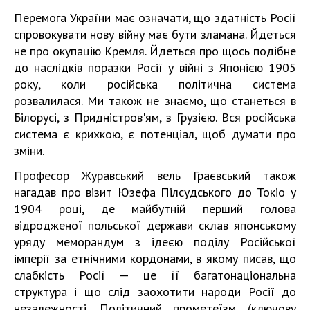
Перемога України має означати, що здатність Росії
спровокувати нову війну має бути зламана. Йдеться
не про окупацію Кремля. Йдеться про щось подібне
до наслідків поразки Росії у війні з Японією 1905
року, коли російська політична система
розвалилася. Ми також не знаємо, що станеться в
Білорусі, з Придністров'ям, з Грузією. Вся російська
система є крихкою, є потенціал, щоб думати про
зміни.
Професор Журавський вель Граєвський також
нагадав про візит Юзефа Пілсудського до Токіо у
1904 році, де майбутній перший голова
відродженої польської держави склав японському
уряду меморандум з ідеєю поділу Російської
імперії за етнічними кордонами, в якому писав, що
слабкість Росії — це її багатонаціональна
структура і що слід заохотити народи Росії до
незалежності. Політичний прометеїзм (ключову