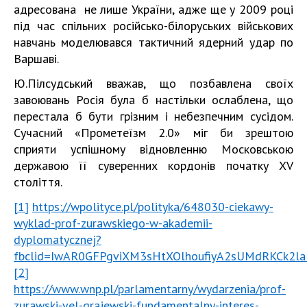
адресована не лише України, адже ще у 2009 році
під час спільних російсько-білоруських військових
навчань моделювався тактичний ядерний удар по
Варшаві.
Ю.Пілсудський вважав, що позбавлена своїх
завоювань Росія була б настільки ослаблена, що
перестала б бути грізним і небезпечним сусідом.
Сучасний «Прометеїзм 2.0» міг би зрештою
сприяти успішному відновленню Московською
державою її суверенних кордонів початку XV
століття.
[1]
https://wpolityce.pl/polityka/648030-ciekawy-
wyklad-prof-zurawskiego-w-akademii-
dyplomatycznej?
fbclid=IwAR0GFPgviXM3sHtXOlhoufiyA2sUMdRKCk2la
[2]
https://www.wnp.pl/parlamentarny/wydarzenia/prof-
zurawski-vel-grajewski-fundamentalny-interes-