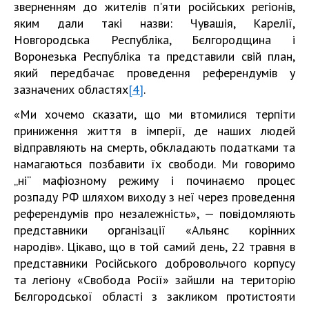
зверненням до жителів п'яти російських регіонів,
яким дали такі назви: Чувашія, Карелії,
Новгородська Республіка, Бєлгородщина і
Воронезька Республіка та представили свій план,
який передбачає проведення референдумів у
зазначених областях
[4]
.
«Ми хочемо сказати, що ми втомилися терпіти
приниження життя в імперії, де наших людей
відправляють на смерть, обкладають податками та
намагаються позбавити їх свободи. Ми говоримо
„ні“ мафіозному режиму і починаємо процес
розпаду РФ шляхом виходу з неї через проведення
референдумів про незалежність», — повідомляють
представники організації «Альянс корінних
народів». Цікаво, що в той самий день, 22 травня в
представники Російського добровольчого корпусу
та легіону «Свобода Росії» зайшли на територію
Бєлгородської області з закликом протистояти