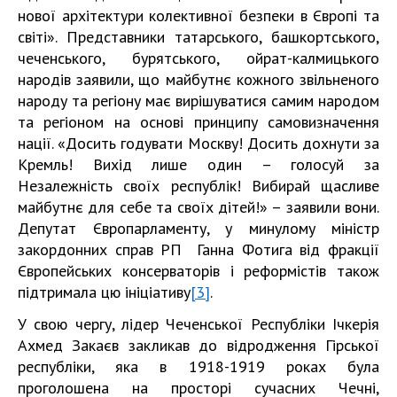
нової архітектури колективної безпеки в Європі та
світі». Представники татарського, башкортського,
чеченського, бурятського, ойрат-калмицького
народів заявили, що майбутнє кожного звільненого
народу та регіону має вирішуватися самим народом
та регіоном на основі принципу самовизначення
нації. «Досить годувати Москву! Досить дохнути за
Кремль! Вихід лише один – голосуй за
Незалежність своїх республік! Вибирай щасливе
майбутнє для себе та своїх дітей!» – заявили вони.
Депутат Європарламенту, у минулому міністр
закордонних справ РП Ганна Фотига від фракції
Європейських консерваторів і реформістів також
підтримала цю ініціативу
[3]
.
У свою чергу, лідер Чеченської Республіки Ічкерія
Ахмед Закаєв закликав до відродження Гірської
республіки, яка в 1918-1919 роках була
проголошена на просторі сучасних Чечні,