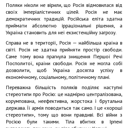
Поляки ніколи не вірили, що Росія відмовилася від
своїх імперіалістичних цілей. Росія не має
демократичних традицій. Російська еліта здатна
приймати абсолютно ірраціональні рішення, а
Україна становить для неї екзистенційну загрозу.
Справа не в території, Росія — найбільша країна в
світі. Росія не здатна прийняти простір свободи.
Саме тому вона прагнула знищення Першої Речі
Посполитої, країни свободи. Росія не могла собі
дозволити, щоб Україна досягла успіху в
економічному, соціальному, політичному плані.
Переважна більшість поляків поділяє наступні
стереотипи про Росію: це надмірно централізована,
корумпована, неефективна, жорстока і брутальна
держава. Її армія поводиться так само. І це «хороші
стереотипи», тому що вони правдиві. Всі війни з
Росією були такими. Тіла вбитих в Ірпені