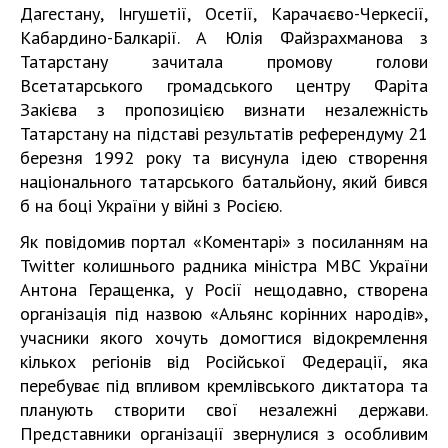
Дагестану, Інгушетії, Осетії, Карачаєво-Черкесії,
Кабардино-Балкарії. А Юлія Файзрахманова з
Татарстану зачитала промову голови
Всетатарського громадського центру Фаріта
Закієва з пропозицією визнати незалежність
Татарстану на підставі результатів референдуму 21
березня 1992 року та висунула ідею створення
національного татарського батальйону, який бився
б на боці України у війні з Росією.
Як повідомив портал «Коментарі» з посиланням на
Twitter колишнього радника міністра МВС України
Антона Геращенка, у Росії нещодавно, створена
організація під назвою «Альянс корінних народів»,
учасники якого хочуть домогтися відокремлення
кількох регіонів від Російської Федерації, яка
перебуває під впливом кремлівського диктатора та
планують створити свої незалежні держави.
Представники організації звернулися з особливим