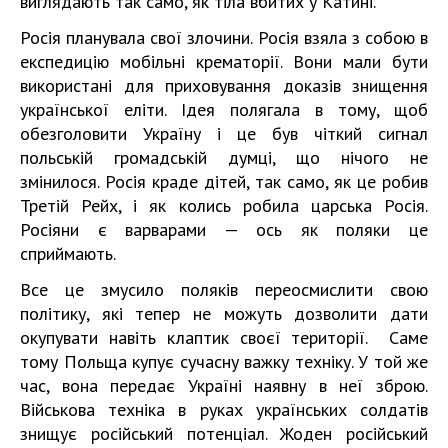
виглядають так само, як тіла вбитих у Катині.
Росія планувала свої злочини. Росія взяла з собою в
експедицію мобільні крематорії. Вони мали бути
використані для приховування доказів знищення
української еліти. Ідея полягала в тому, щоб
обезголовити Україну і це був чіткий сигнал
польській громадській думці, що нічого не
змінилося. Росія краде дітей, так само, як це робив
Третій Рейх, і як колись робила царська Росія.
Росіяни є варварами — ось як поляки це
сприймають.
Все це змусило поляків переосмислити свою
політику, які тепер не можуть дозволити дати
окупувати навіть клаптик своєї території. Саме
тому Польща купує сучасну важку техніку. У той же
час, вона передає Україні наявну в неї зброю.
Військова техніка в руках українських солдатів
знищує російський потенціал. Жоден російський