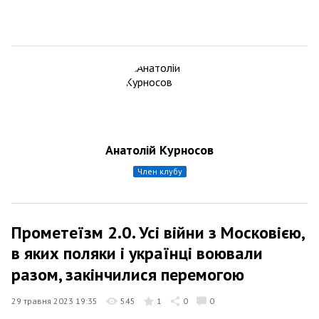
Анатолій Курносов
член клубу
Прометеїзм 2.0. Усі війни з Московією,
в яких поляки і українці воювали
разом, закінчилися перемогою
29 травня 2023 19:35
545
1
0
0