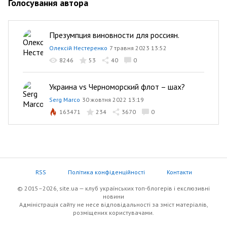
Голосування автора
Презумпция виновности для россиян.
Олексій Нестеренко
7 травня 2023 13:52
8246
53
40
0
Украина vs Черноморский флот – шах?
Serg Marco
30 жовтня 2022 13:19
163471
234
3670
0
RSS
Політика конфіденційності
Контакти
© 2015–2026, site.ua — клуб українських топ-блогерів i екслюзивнi
новини
Адміністрація сайту не несе відповідальності за зміст матеріалів,
розміщених користувачами.