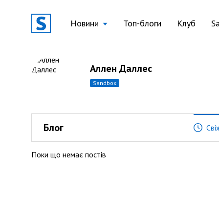
Новини
Топ-блоги
Клуб
S
Аллен Даллес
sandbox
Блог
Сві
Поки що немає постів