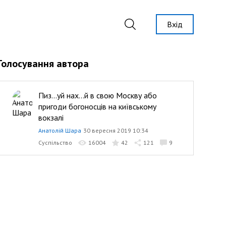
Вхід
Голосування автора
Пиз...уй нах...й в свою Москву або
пригоди богоносців на київському
вокзалі
Анатолій Шара
30 вересня 2019 10:34
Суспільство
16004
42
121
9