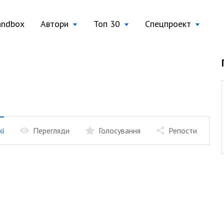
andbox
Автори
Топ 30
Спецпроект
жі
Перегляди
Голосування
Репости