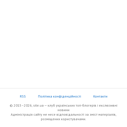
RSS
Політика конфіденційності
Контакти
© 2015–2026, site.ua — клуб українських топ-блогерів i екслюзивнi
новини
Адміністрація сайту не несе відповідальності за зміст матеріалів,
розміщених користувачами.