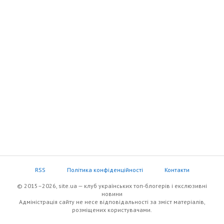
RSS
Політика конфіденційності
Контакти
© 2015–2026, site.ua — клуб українських топ-блогерів i екслюзивнi
новини
Адміністрація сайту не несе відповідальності за зміст матеріалів,
розміщених користувачами.