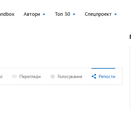
andbox
Автори
Топ 30
Спецпроект
жі
Перегляди
Голосування
Репости