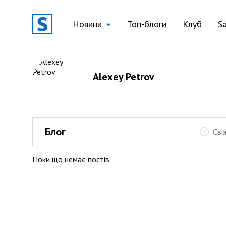
Новини
Топ-блоги
Клуб
S
Alexey Petrov
Блог
Сві
Поки що немає постів