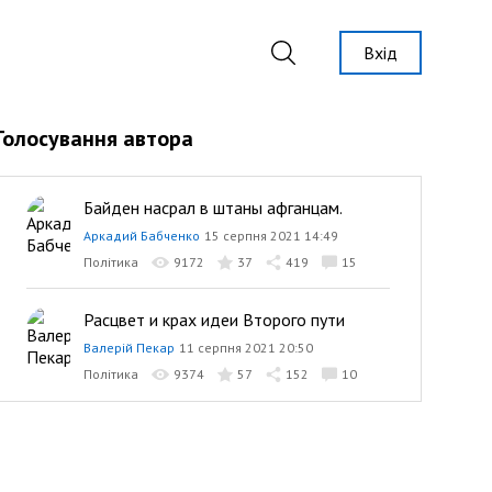
Вхід
Голосування автора
Байден насрал в штаны афганцам.
Аркадий Бабченко
15 серпня 2021 14:49
Політика
9172
37
419
15
Расцвет и крах идеи Второго пути
Валерій Пекар
11 серпня 2021 20:50
Політика
9374
57
152
10