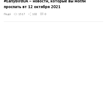
#EarlyBirdUA – новости, которые вы могли
проспать вт 12 октября 2021
Події
1517
102
0
Олександр Сурков
8 жовтня 2021 07:35
#EarlyBirdUA – новости, которые вы могли
проспать пт 8 октября 2021
Події
1455
33
1
Олександр Сурков
3 жовтня 2021 07:43
#EarlyBirdUA – новости, которые вы могли
проспать вс 3 октября 2021