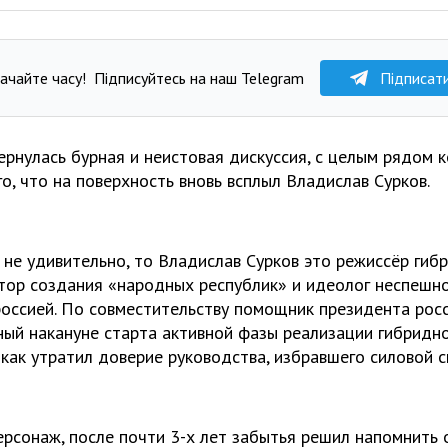
ачайте часу!
Підписуйтесь на наш Telegram
Підписат
вернулась бурная и неистовая дискуссия, с целым рядом 
ого, что на поверхность вновь всплыл Владислав Сурков.
о не удивительно, то Владислав Сурков это режиссёр гиб
втор создания «народных республик» и идеолог неспешно
оссией. По совместительству помощник президента росс
нный накануне старта активной фазы реализации гибридн
 как утратил доверие руководства, избравшего силовой с
ерсонаж, после почти 3-х лет забытья решил напомнить о