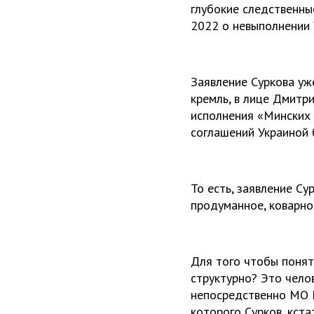
глубокие следственны
2022 о невыполнении 
Заявление Суркова уж
кремль, в лице Дмитр
исполнения «Минских 
соглашений Украиной 
То есть, заявление Су
продуманное, коварн
Для того чтобы понять
структурно? Это чело
непосредственно МО Р
которого Сурков, кст