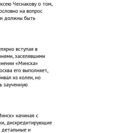
ксею Чеснакову о том,
ословно на вопрос
ни должны быть
лярно вступая в
онями, заселявшими
лнении «Минска»
осква его выполняет,
ивал из колеи, но
ть заученную
инск» начиная с
йки, дискредитирующие
и детальные и