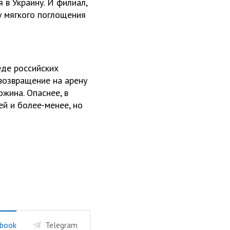
 в Украину. И филиал,
у мягкого поглощения
еде российских
 возвращение на арену
жина. Опаснее, в
ей и более-менее, но
book
Telegram