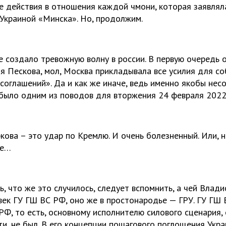
е действия в отношения каждой чмони, которая заявляла
Украиной «Минска». Но, продолжим.
е создало тревожную волну в россии. В первую очередь 
ия Пескова, мол, Москва прикладывала все усилия для с
соглашений». Да и как же иначе, ведь именно якобы не
было одним из поводов для вторжения 24 февраля 2022
ркова – это удар по Кремлю. И очень болезненный. Или, 
ое…
, что же это случилось, следует вспомнить, а чей Влади
век ГУ ГШ ВС РФ, оно же в простонародье — ГРУ. ГУ ГШ
Ф, то есть, основному исполнителю силового сценария,
ати, не был. В его концепции пошагового поглощения Укр