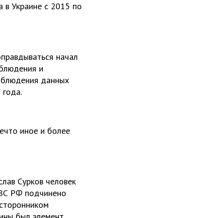
 в Украине с 2015 по
оправдываться начал
облюдения и
соблюдения данных
 года.
нечто иное и более
слав Сурков человек
 ВС РФ подчинено
 сторонником
аины был элемент