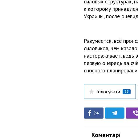
силовых структурах, н
к которому принадлеж
Украины, после очеви
Разумеется, всё прои
силовиков, чем казало
настораживает, ведь э
первую очередь за счё
сносного планировани
Голосувати
33
24
Коментарі