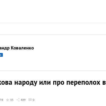
андр Коваленко
ор
кова народу или про переполох 
78
33
489
0