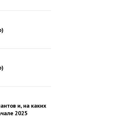
о)
о)
антов и, на каких
ачале 2025