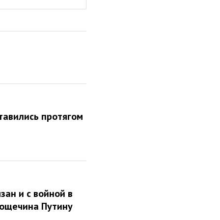
 ставились протягом
зан и с войной в
пощечина Путину