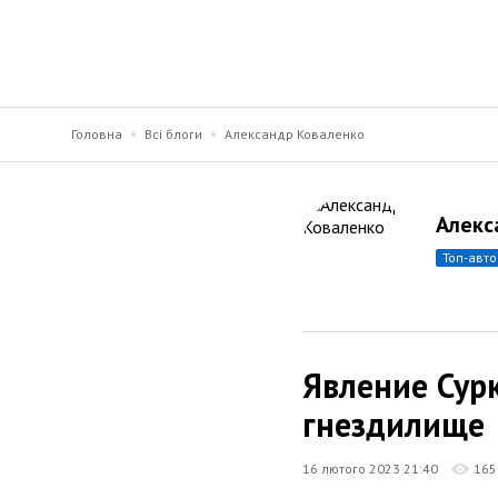
Головна
Всі блоги
Александр Коваленко
Алекс
топ-авт
Явление Сур
гнездилище
16 лютого 2023 21:40
165