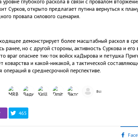
а уровне глубокого раскола в связи с провалом вторжения
ит Сурков, открыто предлагает путина вернуться к план
дного провала силового сценария.
сходящее демонстрирует более масштабный раскол в ср
сь ранее, но с другой стороны, активность Суркова и его
то враг опаснее тик-ток войск каДырова и петушка Приго
т коварства и какой-никакой, а тактической составляющ
я операций в среднесрочной перспективе.
Всі
465
Face