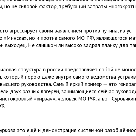
ы, но не силовой фактор, требующий затраты многократн
осто агрессирует своим заявлением против путина, из уст
 «Минска», но и против самого МО РФ, являющегося ма
он выходец. Не слишком ли высоко задрал планку для та
иловая структура в россии представляет собой не монол
, который порою даже внутри самого ведомства устраив
 высшего руководства. Самый яркий пример — это генерал
тели двух разных лагерей, занимающиеся сейчас руково
 чистокровный «кирзач», человек МО РФ, а вот Суровикин
Ф.
Суркова это ещё и демонстрация системной разобщённос