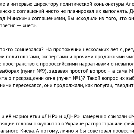
ие в интервью директору политической конъюнктуры Але
инских соглашений никто не планировал их выполнять. Д
ад Минскими соглашениями, Вы исходили из того, что о
тветил — «нет».
то-то сомневался? На протяжении нескольких лет я, регу
ми политологами, экспертами и прочими продажными чм
 пространство с пророссийскими нарративами о невыпо
 выборах (пункт №9), задавая простой вопрос – а сама М
кта о прекращении огня (пункт №1)? Такой вопрос их выб
 ними пересекался, они продолжали, как попугаи, тверди
 и её марионетки «ЛНР» и «ДНР» намеренно срывали «М
ворящие головы оккупантов в Украине распространяли фе
ального Киева. А потому, лично я бы советовал провест