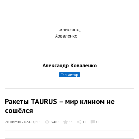
Александр Коваленко
топ-автор
Ракеты TAURUS – мир клином не
сошёлся
28 квітня 2024 09:51
3488
11
11
0