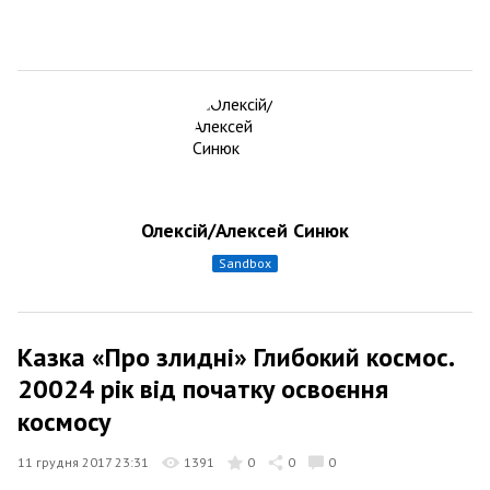
Олексій/Алексей Синюк
sandbox
Казка «Про злидні» Глибокий космос.
20024 рік від початку освоєння
космосу
11 грудня 2017 23:31
1391
0
0
0