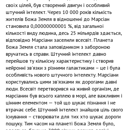
своїх цілей, був створений двигун і особливий
штучний інтелект. Через 10 000 років кількість
жителів Божа Земля в відношенні до Марсіан
становила 0,00000000001 %, від загальної
кількості виду людина, десь 25 мільярдів здається,
відповідно Марсіани заселили всесвіт. Планета
Божа Земля стала заповідником з забороною
вручатись в справи. Штучний інтелект давно
перейшов ту кількісну характеристику і створив
нейронні зв'язки з різними галактиками – це і була
особливість нового штучного інтелекту. Марсіани
користувались цими зв'язками як дорогами давні
люди. Всесвіт перетворився на живий організм, де
марсіанин був всього каплею в морі, але важливим і
цінним елементом — той що шукає пізнання і не
втрачає себе. Штучний інтелект знайшов ціль свого
існування – створювати для тих хто шукає дороги
пошуку. Тим часом на планеті Божа Земля було,