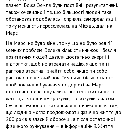
планеті Божа Земля були постійні і результативні,
також очевидно і те, що більшості людей така
обстановка подобалась і сприяла самореалізації,
тому меншість переселялась на Місяць, далі на
Марс.
На Марсі не було війн , тому що не було релігії і
земних проблем. Велика кількість книжок і безліч
позитивних людей давали достатньо енергії і
підтримки, щоб не втрачати надію, якщо ти її
раптово втратив і знайти себе, якщо ти себе
раптово ще не знайшов. Тим паче більшість хто
пройшов випробуванням подорожі на Марс
остаточно переконувались, що сенс життя це і є
життя, а хто ще не зрозумів, то розумів з часом.…
Сучасні технології закріпляли ці переконання тим,
що людина могла продовжувати фізично життя до
200 років в власній оборочці, а після остаточної
фізичного руйнування — в інформаційній. Життя