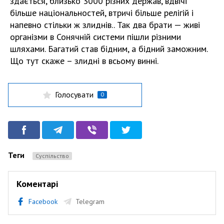
здається, близько 3000 різних держав, вдвічі
більше національностей, втричі більше релігій і
напевно стільки ж злиднів.. Так два брати — живі
організми в Сонячній системи пішли різними
шляхами. Багатий став бідним, а бідний заможним.
Що тут скаже – злидні в всьому винні.
Голосувати
0
Теги
Суспільство
Коментарі
Facebook
Telegram