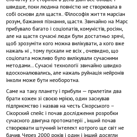
швидше, поки людина повністю не створювала в
собі основи для щастя.. Філософія життя марсіан
розум, бажання пізнання, щастя. Звичайно на Марс
прибувало багато і соціопатів, комуністів, росіян,
але на щастя сучасні люди були достатньо зрячі,
щоб зрозуміти кого можна вилікувати, а кого вже
нажаль ні , тому пускали не всіх , очевидно, що
соціопата можливо було вилікували сучасними
методами... Сучасні технології звичайно швидко
вдосконалювались, але нажаль руйнація нейронів
інколи може бути необоротна.
Саме на таку планету і прибули — прилетіли два
брати кожен зі своєю мрією, один заснував
підприємство і назвав на честь Сікорського –
Сікорский спейс і почав дослідження розробки
сучасного двигуна протоматерії , інший почав
створювати штучний інтелект котрого ще світ не
бачив. Через 2000 років і один і інший досягли