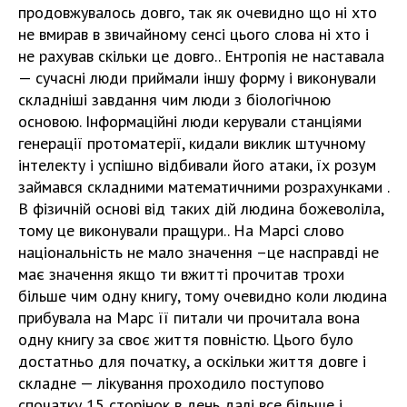
продовжувалось довго, так як очевидно що ні хто
не вмирав в звичайному сенсі цього слова ні хто і
не рахував скільки це довго.. Ентропія не наставала
— сучасні люди приймали іншу форму і виконували
складніші завдання чим люди з біологічною
основою. Інформаційні люди керували станціями
генерації протоматерії, кидали виклик штучному
інтелекту і успішно відбивали його атаки, їх розум
займався складними математичними розрахунками .
В фізичній основі від таких дій людина божеволіла,
тому це виконували пращури.. На Марсі слово
національність не мало значення –це насправді не
має значення якщо ти вжитті прочитав трохи
більше чим одну книгу, тому очевидно коли людина
прибувала на Марс її питали чи прочитала вона
одну книгу за своє життя повністю. Цього було
достатньо для початку, а оскільки життя довге і
складне — лікування проходило поступово
спочатку 15 сторінок в день далі все більше і