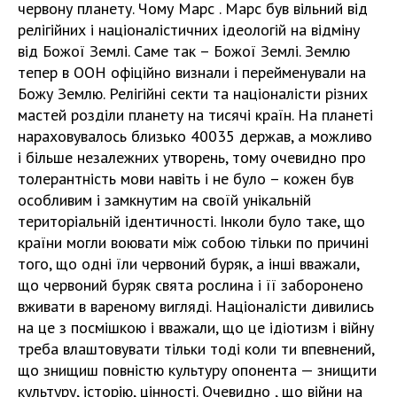
червону планету. Чому Марс . Марс був вільний від
релігійних і націоналістичних ідеологій на відміну
від Божої Землі. Саме так – Божої Землі. Землю
тепер в ООН офіційно визнали і перейменували на
Божу Землю. Релігійні секти та націоналісти різних
мастей розділи планету на тисячі країн. На планеті
нараховувалось близько 40035 держав, а можливо
і більше незалежних утворень, тому очевидно про
толерантність мови навіть і не було – кожен був
особливим і замкнутим на своїй унікальній
територіальній ідентичності. Інколи було таке, що
країни могли воювати між собою тільки по причині
того, що одні їли червоний буряк, а інші вважали,
що червоний буряк свята рослина і її заборонено
вживати в вареному вигляді. Націоналісти дивились
на це з посмішкою і вважали, що це ідіотизм і війну
треба влаштовувати тільки тоді коли ти впевнений,
що знищиш повністю культуру опонента — знищити
культуру, історію, цінності. Очевидно , що війни на