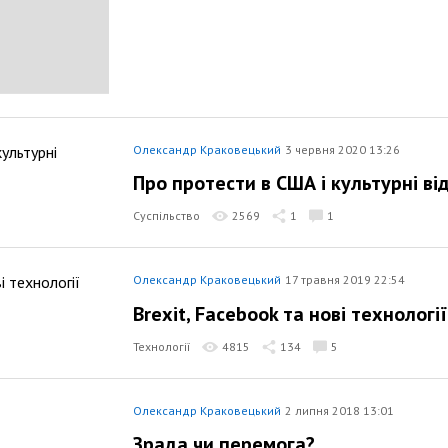
Олександр Краковецький
3 червня 2020 13:26
Про протести в США і культурні ві
Суспільство
2569
1
1
Олександр Краковецький
17 травня 2019 22:54
Brexit, Facebook та нові технології
Технології
4815
134
5
Олександр Краковецький
2 липня 2018 13:01
Зрада чи перемога?