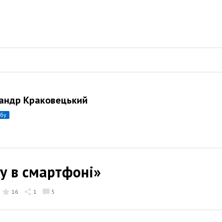
андр Краковецький
убу
у в смартфоні»
16
1
5