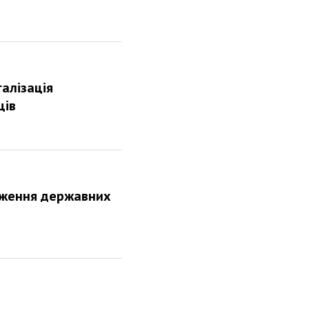
галізація
ців
дження державних