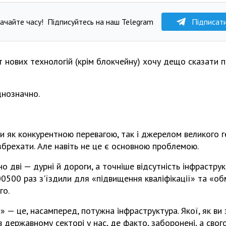
ачайте часу!
Підписуйтесь на наш Telegram
Підписат
т нових технологій (крім блокчейну) хочу дещо сказати 
днозначно.
и як конкурентною перевагою, так і джерелом великого ге
збрехати. Але навіть не це є основною проблемою.
 дві — дурні й дороги, а точніше відсутність інфраструкт
0500 раз з'їздили для «підвищення кваліфікації» та «об
го.
 — це, насамперед, потужна інфраструктура. Якої, як ви 
в державному секторі у нас, де факто, заборонені, а свого