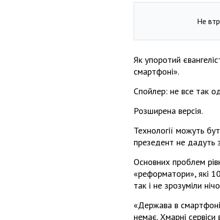
Не втр
Як упоротий євангеліс
смартфоні».
Спойлер: не все так о
Розширена версія.
Технології можуть бут
презедент не дадуть 
Основних проблем рівно
«реформатори», які 10
так і не зрозуміли нічо
«Держава в смартфоні»
немає. Хмарні сервіси 