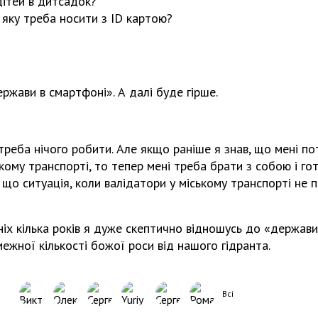
дітей в дитсадок?
 яку треба носити з ID картою?
ержави в смартфоні». А далі буде гірше.
треба нічого робити. Але якщо раніше я знав, що мені пот
ому транспорті, то тепер мені треба брати з собою і готів
у що ситуація, коли валідатори у міському транспорті н
іх кілька років я дуже скептично відношусь до «держави
ежної кількості божої роси від нашого гідранта.
Всі