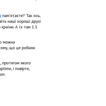
a
пам'ятаєте? Так ось,
віть наші хороші друзі
країни. А їх там 1.3
ро можна
тому, що це робили
, протягом якого
time, і повірте,
on.