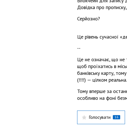
Блокчейн для запису 
Довідка про прописку,
Серйозно?
Це рівень сучасної «д
--
Це не означає, що не 
щоб проїхатись в міськ
банківську карту, том
(!!!!) — цілком реальна.
Тому вперше за останн
особливо на фоні безм
Голосувати
16