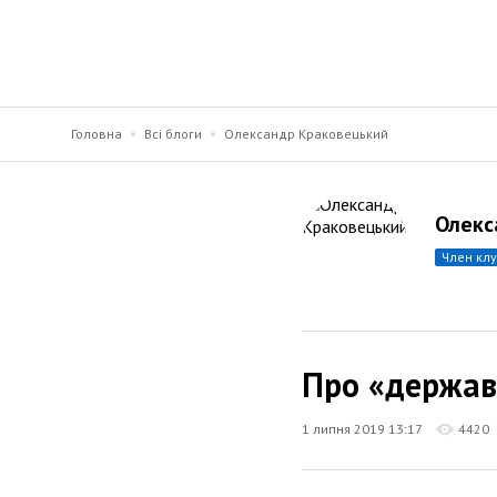
Головна
Всі блоги
Олександр Краковецький
Олекс
член кл
Про «держав
1 липня 2019 13:17
4420