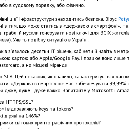
або в судовому порядку, або фізично.
вні цієї інфраструктури знаходитись безпека. Вірус
Pety
нні з тим, що може статись з «державою в смартфоні». На
і граблі й мусили генерувати нові ключі для ВСІХ жителів 
єва). Уявіть подібну ситуацію в Україні.
оків з'явилось десятки ІТ рішень, кабінети й навіть в мет
ською картою або Apple/Google Pay. І працює воно лише 
stercard, а не місцеві міранди.
к SLA. Цей показник, як правило, характеризується часом
ати. «Держава в смартфоні» має забезпечувати 99,99% up
и дуже, дуже і дуже важко. Запитайте у Microsoft і Amaz
без HTTPS/SSL?
ормі відправляють keys та tokens?
кі діряві на 146%?
тримки світових криптографічних протоколів?