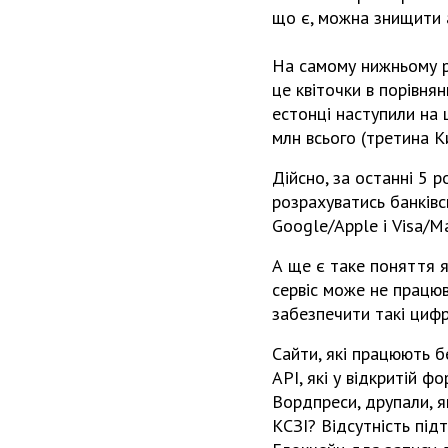
що є, можна знищити 
На самому нижньому рі
це квіточки в порівня
естонці наступили на ц
млн всього (третина Ки
Дійсно, за останні 5 р
розрахуватись банків
Google/Apple і Visa/Ma
А ще є таке поняття я
сервіс може не працюв
забезпечити такі цифр
Сайти, які працюють 
API, які у відкритій ф
Вордпреси, друпали, я
КСЗІ? Відсутність під