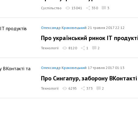
Суспільство
15041
350
3
Олександр Краковецький
21 травня 2017 22:12
Про український ринок ІТ продукт
Технології
8120
1
2
Олександр Краковецький
17 травня 2017 01:13
Про Сингапур, заборону ВКонтакті
Технології
6295
373
2
Олександр Краковецький
25 квітня 2017 22:34
Про українську латинку
Суспільство
11609
339
9