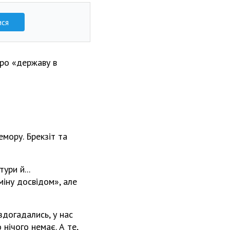
ися
про «державу в
мору. Брекзіт та
ури й...
міну досвідом», але
здогадались, у нас
 нічого немає. А те,