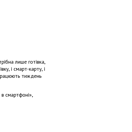
рібна лише готівка,
ку, і смарт-карту, і
е працюють тиждень
 в смартфоні»,