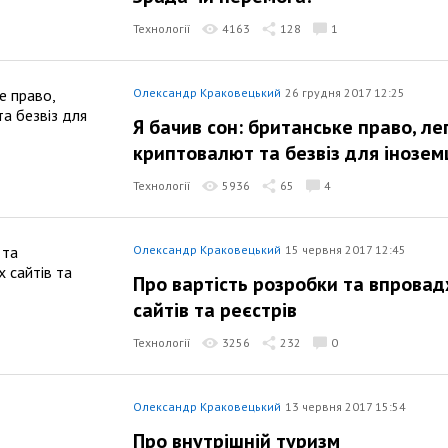
Технології
4163
128
1
Олександр Краковецький
26 грудня 2017 12:25
Я бачив сон: британське право, ле
криптовалют та безвіз для інозем
Технології
5936
65
4
Олександр Краковецький
15 червня 2017 12:45
Про вартість розробки та впрова
сайтів та реєстрів
Технології
3256
232
0
Олександр Краковецький
13 червня 2017 15:54
Про внутрішній туризм