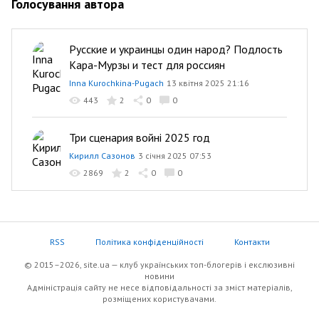
Голосування автора
Русские и украинцы один народ? Подлость
Кара-Мурзы и тест для россиян
Inna Kurochkina-Pugach
13 квітня 2025 21:16
443
2
0
0
Три сценария войні 2025 год
Кирилл Сазонов
3 січня 2025 07:53
2869
2
0
0
RSS
Політика конфіденційності
Контакти
© 2015–2026, site.ua — клуб українських топ-блогерів i екслюзивнi
новини
Адміністрація сайту не несе відповідальності за зміст матеріалів,
розміщених користувачами.