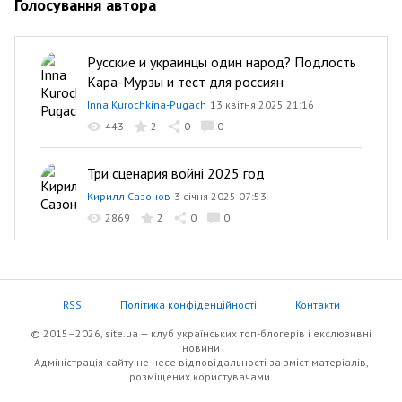
Голосування автора
Русские и украинцы один народ? Подлость
Кара-Мурзы и тест для россиян
Inna Kurochkina-Pugach
13 квітня 2025 21:16
443
2
0
0
Три сценария войні 2025 год
Кирилл Сазонов
3 січня 2025 07:53
2869
2
0
0
RSS
Політика конфіденційності
Контакти
© 2015–2026, site.ua — клуб українських топ-блогерів i екслюзивнi
новини
Адміністрація сайту не несе відповідальності за зміст матеріалів,
розміщених користувачами.