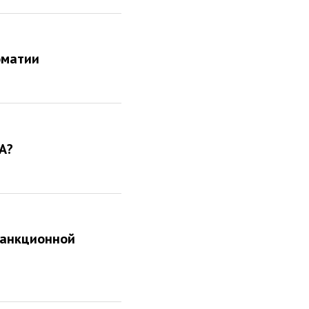
оматии
А?
санкционной