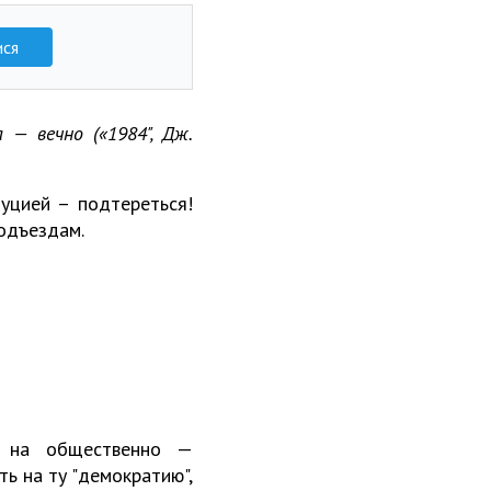
ися
 — вечно («1984", Дж.
уцией – подтереться!
подъездам.
" на общественно —
ь на ту "демократию",