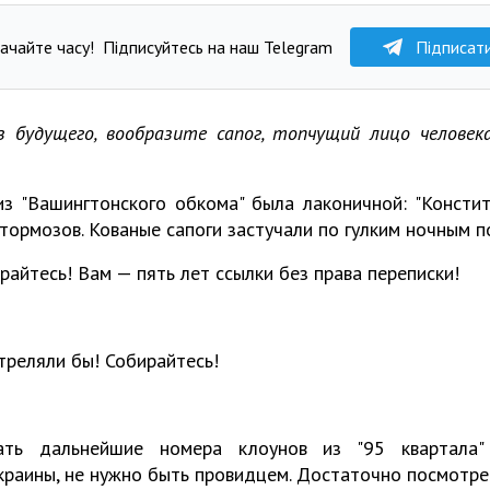
ачайте часу!
Підписуйтесь на наш Telegram
Підписат
 будущего, вообразите сапог, топчущий лицо человека
з "Вашингтонского обкома" была лаконичной: "Констит
 тормозов. Кованые сапоги застучали по гулким ночным 
райтесь! Вам — пять лет ссылки без права переписки!
стреляли бы! Собирайтесь!
вать дальнейшие номера клоунов из "95 квартала
краины, не нужно быть провидцем. Достаточно посмотрет