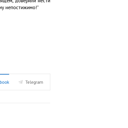
дящем, доверили нести
уму непостижимо!"
book
Telegram