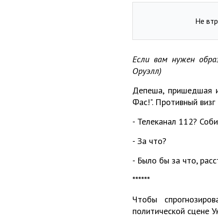
Не втр
Если вам нужен образ
Оруэлл)
Депеша, пришедшая и
Фас!". Противный визг
- Телеканал 112? Соби
- За что?
- Было бы за что, рас
******
Чтобы спрогнозиро
политической сцене У