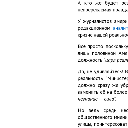
А кто же будет реш
непререкаемая правд
У журналистов амери
редакционном
анали
кризис нашей реально
Все просто: поскольку
лишь половиной Аме
должность "
царя реал
Да, не удивляйтесь! 
реальность "Министе
должно сразу же убр
заменить её на более
незнание — сила
".
Но ведь среди нес
общественного мнения
улицы, поинтересоват