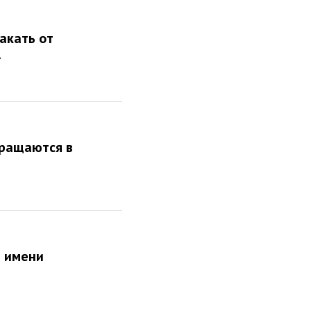
акать от
»
вращаются в
 имени