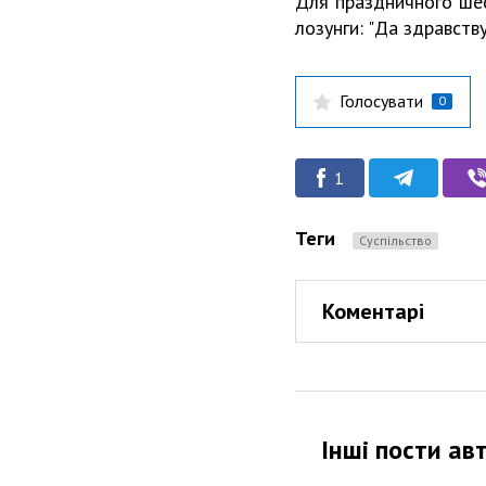
Для праздничного шес
лозунги: "Да здравств
Голосувати
0
1
Теги
Суспільство
Коментарі
Інші пости ав