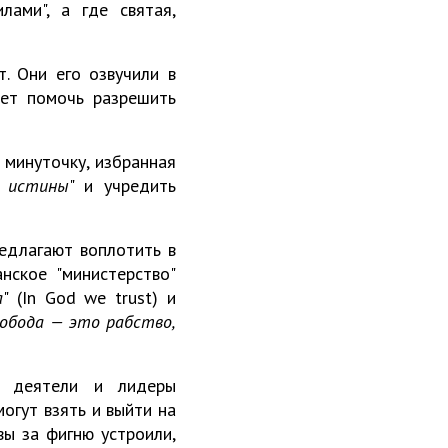
ами", а где святая,
. Они его озвучили в
ет помочь разрешить
на минуточку, избранная
ю истины
" и учредить
редлагают воплотить в
нское "министерство"
а
" (In God we trust) и
вобода — это рабство,
е деятели и лидеры
огут взять и выйти на
вы за фигню устроили,