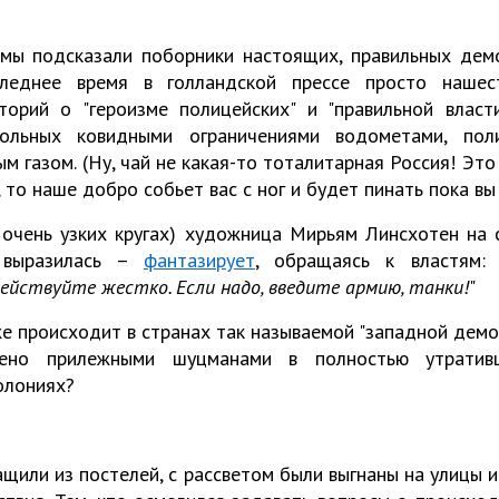
мы подсказали поборники настоящих, правильных дем
леднее время в голландской прессе просто нашес
орий о "героизме полицейских" и "правильной власти
ольных ковидными ограничениями водометами, пол
м газом. (Ну, чай не какая-то тоталитарная Россия! Это
, то наше добро собьет вас с ног и будет пинать пока вы
в очень узких кругах) художница Мирьям Линсхотен на
а выразилась –
фантазирует
, обращаясь к властям: 
йствуйте жестко. Если надо, введите армию, танки!
"
же происходит в странах так называемой "западной демо
ено прилежными шуцманами в полностью утративш
олониях?
ащили из постелей, с рассветом были выгнаны на улицы 