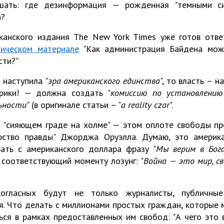
ать: где дезинформация — рожденная "темными сил
а?
канского издания The New York Times уже готов ответ
тическом материале
"Как администрация Байдена мож
сти?"
 наступила "
эра американского единства
", то власть – 
рики! — должна создать "
комиссию по установлени
ьности
" (в оригинале статьи – "
a reality czar
".
В "сияющем граде на холме" — этом оплоте свободы п
рство правды" Джорджа Оруэлла. Думаю, это америка
ать с американского доллара фразу "
Мы верим в Бог
 соответствующий моменту лозунг: "
Война — это мир, с
огласных будут не только журналисты, публичны
. Что делать с миллионами простых граждан, которые м
ься в рамках предоставленных им свобод: "А чего это 