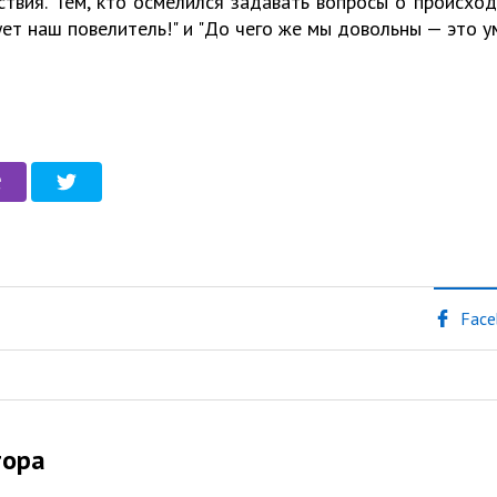
твия. Тем, кто осмелился задавать вопросы о происхо
ует наш повелитель!" и "До чего же мы довольны — это 
Face
тора