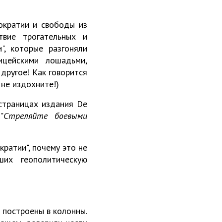
ократии и свободы из
твие трогательных и
", которые разгоняли
ицейскими лошадьми,
 другое! Как говорится
 не издохните!)
 страницах издания De
"
Стреляйте боевыми
кратии", почему это не
их геополитическую
и построены в колонны.