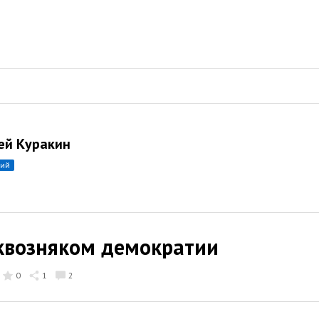
ей Куракин
ний
квозняком демократии
0
1
2