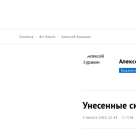
Головна
Всі блоги
Алексей Куракин
Алекс
видале
Унесенные с
3 лютого 2021 12:43
536