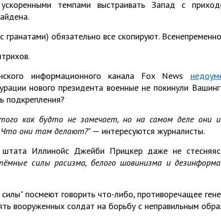
 ускоренными темпами выстраивать Запад с прихо
айдена.
(с гранатами) обязательно все скопируют. Всенепременно
штрихов.
анского информационного канала Fox News
недоум
урации нового президента военные не покинули Вашинг
ь подкрепления?
этого как будто не замечает, но на самом деле они 
! Что они там делают?
" — интересуются журналисты.
 штата Иллинойс Джейби Прицкер даже не стесняясь
ёмные силы расизма, белого шовинизма и дезинформа
е силы" посмеют говорить что-либо, противоречащее гене
ть вооруженных солдат на борьбу с неправильным обра