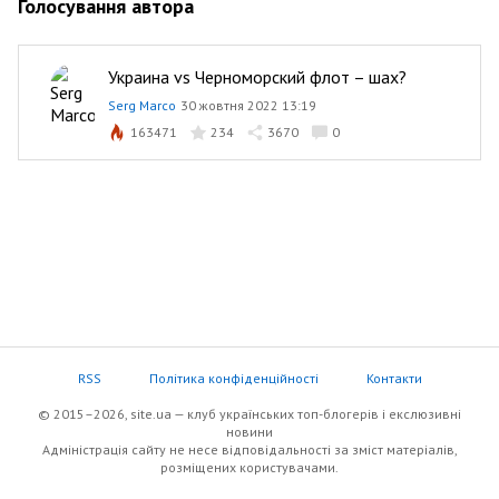
Голосування автора
Украина vs Черноморский флот – шах?
Serg Marco
30 жовтня 2022 13:19
163471
234
3670
0
RSS
Політика конфіденційності
Контакти
© 2015–2026, site.ua — клуб українських топ-блогерів i екслюзивнi
новини
Адміністрація сайту не несе відповідальності за зміст матеріалів,
розміщених користувачами.