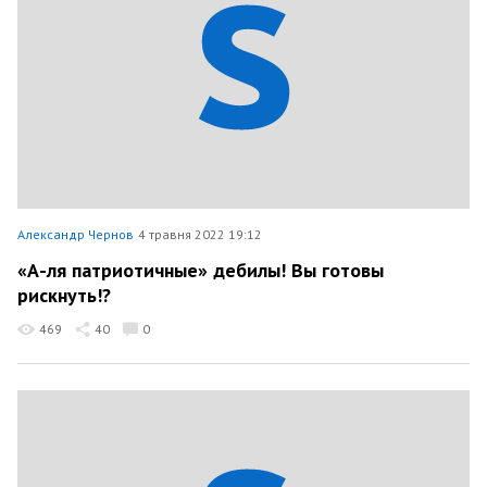
Александр Чернов
4 травня 2022 19:12
«А-ля патриотичные» дебилы! Вы готовы
рискнуть!?
469
40
0