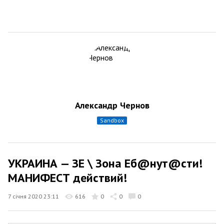
Александр Чернов
sandbox
УКРАИНА — ЗЕ \ Зона Еб@нут@сти!
МАНИФЕСТ действий!
7 січня 2020 23:11
616
0
0
0