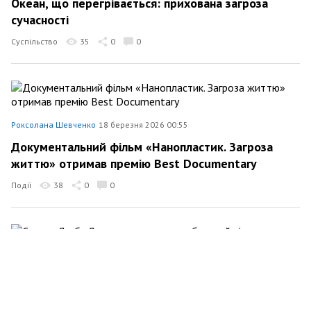
Океан, що перегрівається: прихована загроза
сучасності
Суспільство
35
0
0
Роксолана Шевченко
18 березня 2026 00:55
Документальний фільм «Нанопластик. Загроза
життю» отримав премію Best Documentary
Події
38
0
0
Роксолана Шевченко
12 березня 2026 00:00
Справа Якуба Яхла виходить на глобальний
рівень.