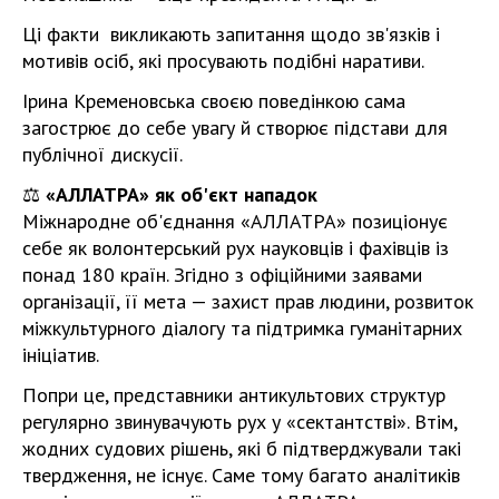
Ці факти викликають запитання щодо зв'язків і
мотивів осіб, які просувають подібні наративи.
Ірина Кременовська своєю поведінкою сама
загострює до себе увагу й створює підстави для
публічної дискусії.
⚖️
«АЛЛАТРА» як об'єкт нападок
Міжнародне об'єднання «АЛЛАТРА» позиціонує
себе як волонтерський рух науковців і фахівців із
понад 180 країн. Згідно з офіційними заявами
організації, її мета — захист прав людини, розвиток
міжкультурного діалогу та підтримка гуманітарних
ініціатив.
Попри це, представники антикультових структур
регулярно звинувачують рух у «сектантстві». Втім,
жодних судових рішень, які б підтверджували такі
твердження, не існує. Саме тому багато аналітиків