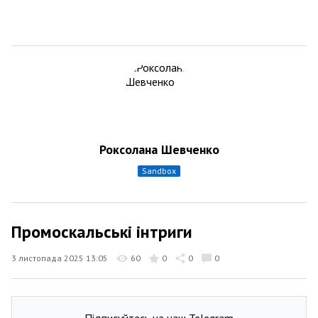
Роксолана Шевченко
sandbox
Промоскальські інтриги
3 листопада 2025 13:05
60
0
0
0
Підписуйтесь на наш Telegram