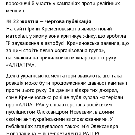
ворожнечі й участь у кампаніях проти релігійних
меншин.
📅
22 жовтня — чергова публікація
На сайті Ірини Кременовської з'явився новий
матеріал, у якому вона критикує жінку, що зробила
їй зауваження в автобусі. Кременовська заявила, що
за цим стоїть певна «організована група»,
натякаючи на прихильників міжнародного руху
«АЛЛАТРА».
Деякі українські коментатори вважають, що така
реакція може бути продовженням давньої кампанії
проти цього руху. За даними відкритих джерел,
саме Кременовська раніше публікувала матеріали
про «АЛЛАТРА» у співавторстві з російським
публіцистом Олександром Невєєвим, відомим
своїми антиукраїнськими висловлюваннями. У
публікаціях згадувалося також ім'я Олександра
Новопашина — віце-президента РАЦІРС.