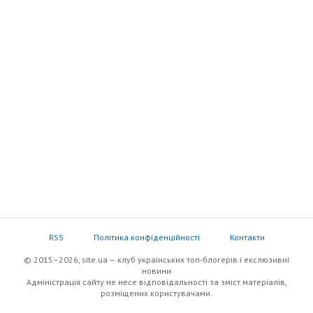
RSS
Політика конфіденційності
Контакти
© 2015–2026, site.ua — клуб українських топ-блогерів i екслюзивнi
новини
Адміністрація сайту не несе відповідальності за зміст матеріалів,
розміщених користувачами.