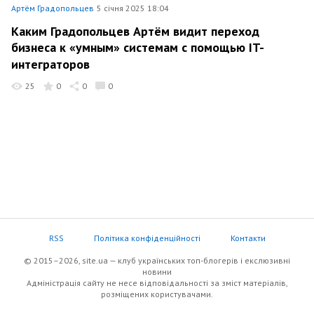
Артём Градопольцев
5 січня 2025 18:04
Каким Градопольцев Артём видит переход
бизнеса к «умным» системам с помощью IT-
интеграторов
25
0
0
0
RSS
Політика конфіденційності
Контакти
© 2015–2026, site.ua — клуб українських топ-блогерів i екслюзивнi
новини
Адміністрація сайту не несе відповідальності за зміст матеріалів,
розміщених користувачами.