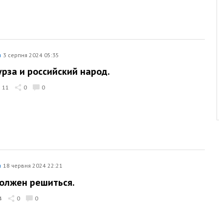
я
3 серпня 2024 05:35
рза и российский народ.
11
0
0
я
18 червня 2024 22:21
олжен решиться.
4
0
0