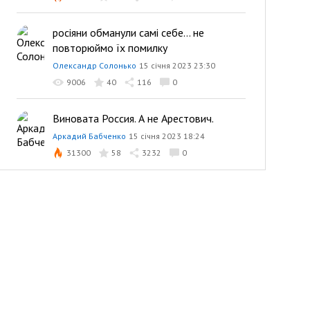
росіяни обманули самі себе… не
повторюймо їх помилку
Олександр Солонько
15 січня 2023 23:30
9006
40
116
0
Виновата Россия. А не Арестович.
Аркадий Бабченко
15 січня 2023 18:24
31300
58
3232
0