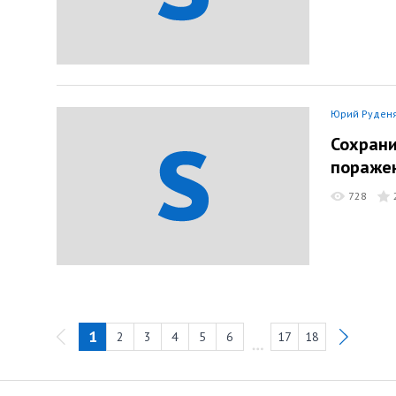
Юрий Руден
Сохрани
пораже
728
1
2
3
4
5
6
17
18