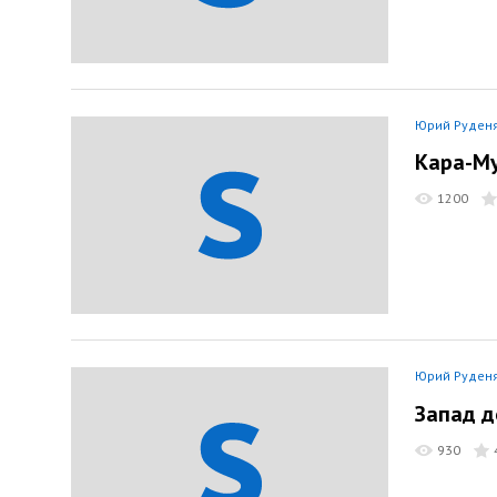
Юрий Руден
Кара-Му
1200
Юрий Руден
Запад д
930