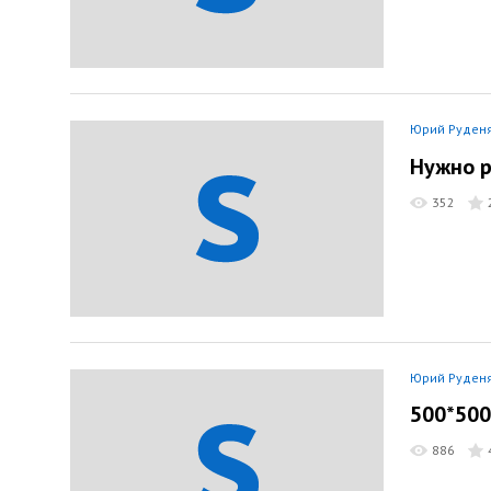
Юрий Руден
Нужно р
352
Юрий Руден
500*500
886