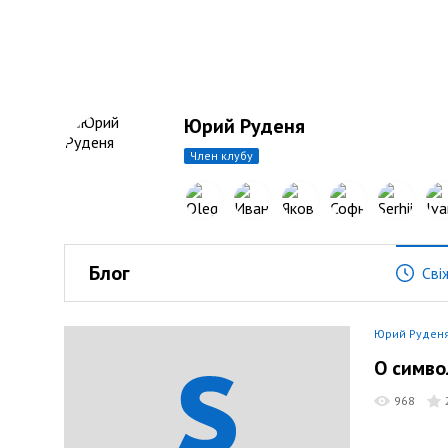
Юрий Руденя
член клубу
Блог
Сві
Юрий Руден
О симво
968