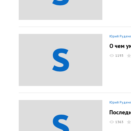
Юрий Руден
О чем у
1193
Юрий Руден
Последн
1363