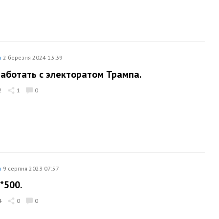
я
2 березня 2024 13:39
аботать с электоратом Трампа.
2
1
0
я
9 серпня 2023 07:57
*500.
4
0
0