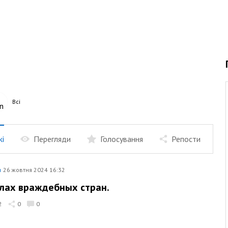
Всі
жі
Перегляди
Голосування
Репости
я
26 жовтня 2024 16:32
лах враждебных стран.
2
0
0