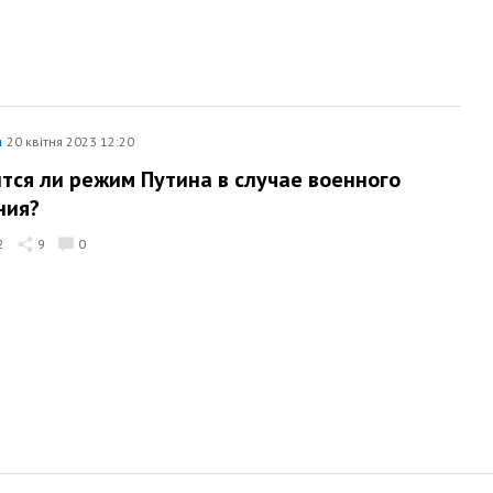
я
20 квітня 2023 12:20
тся ли режим Путина в случае военного
ния?
2
9
0