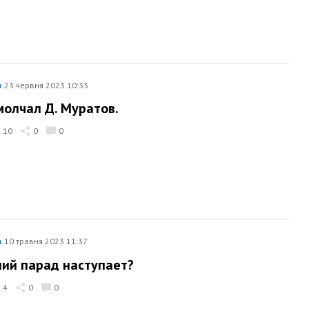
я
23 червня 2023 10:33
молчал Д. Муратов.
10
0
0
я
10 травня 2023 11:37
ий парад наступает?
4
0
0