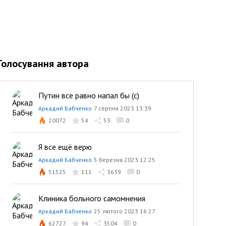
Голосування автора
Путин все равно напал бы (с)
Аркадий Бабченко
7 серпня 2023 13:39
20072
54
53
0
Я все ещё верю
Аркадий Бабченко
5 березня 2023 12:25
51525
111
3639
0
Клиника больного самомнения
Аркадий Бабченко
25 лютого 2023 16:27
62727
94
3504
0