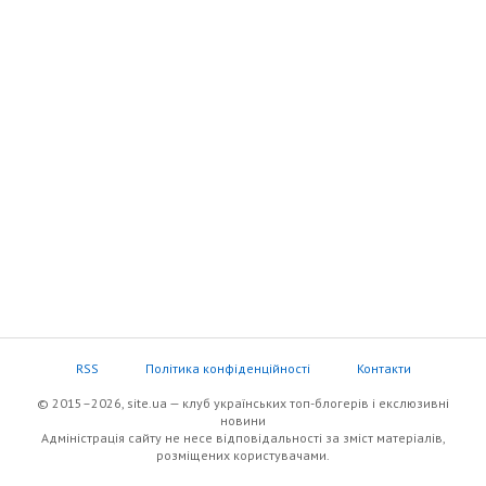
RSS
Політика конфіденційності
Контакти
© 2015–2026, site.ua — клуб українських топ-блогерів i екслюзивнi
новини
Адміністрація сайту не несе відповідальності за зміст матеріалів,
розміщених користувачами.