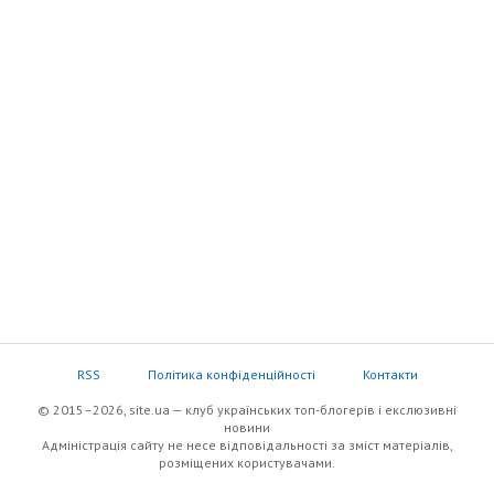
RSS
Політика конфіденційності
Контакти
© 2015–2026, site.ua — клуб українських топ-блогерів i екслюзивнi
новини
Адміністрація сайту не несе відповідальності за зміст матеріалів,
розміщених користувачами.