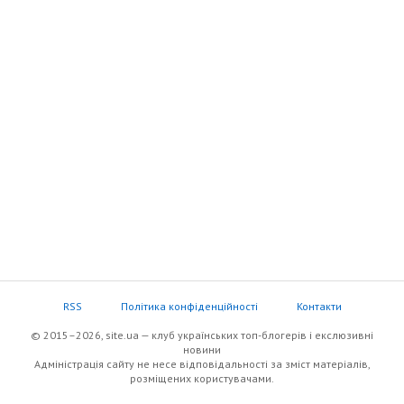
RSS
Політика конфіденційності
Контакти
© 2015–2026, site.ua — клуб українських топ-блогерів i екслюзивнi
новини
Адміністрація сайту не несе відповідальності за зміст матеріалів,
розміщених користувачами.