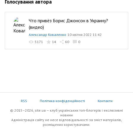
Голосування автора
Что привёз Борис Джонсон в Украину?
(видео)
Александр Коваленко
10 квітня 2022 11:42
5171
14
60
0
RSS
Політика конфіденційності
Контакти
© 2015–2026, site.ua — клуб українських топ-блогерів i екслюзивнi
новини
Адміністрація сайту не несе відповідальності за зміст матеріалів,
розміщених користувачами.