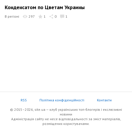
Конденсатом по Цветам Украины
В регіоні
297
1
0
1
RSS
Політика конфіденційності
Контакти
© 2015–2026, site.ua — клуб українських топ-блогерів i екслюзивнi
новини
Адміністрація сайту не несе відповідальності за зміст матеріалів,
розміщених користувачами.