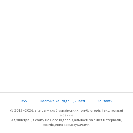
RSS
Політика конфіденційності
Контакти
© 2015–2026, site.ua — клуб українських топ-блогерів i екслюзивнi
новини
Адміністрація сайту не несе відповідальності за зміст матеріалів,
розміщених користувачами.