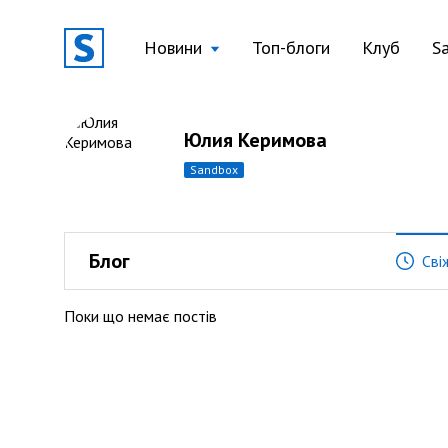
Новини
Топ-блоги
Клуб
S
Юлия Керимова
sandbox
Блог
Сві
Поки що немає постів