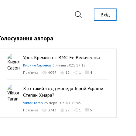
Вхід
Голосування автора
Урок Кремлю от ВМС Ее Величества
Кирилл Сазонов
3 липня 2021 17:18
Політика
4097
12
1
4
Хто такий «дєд мопед» Герой України
Степан Хмара?
Viktor Taran
29 червня 2021 15:05
Політика
3743
22
1
5