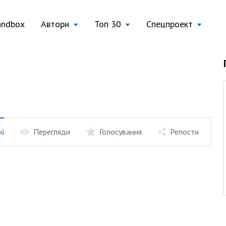
andbox
Автори
Топ 30
Спецпроект
жі
Перегляди
Голосування
Репости