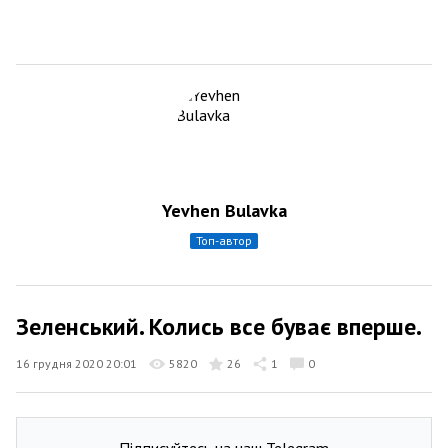
Yevhen Bulavka
топ-автор
Зеленський. Колись все буває вперше.
16 грудня 2020 20:01
5820
26
1
0
Підписуйтесь на наш Telegram