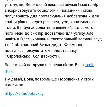
у тому, що Зеленський використовував і мав намір
використовувати соціологічні показники і свою
популярність для протаскування небезпечних для
країни рішень через референдуми, «опитування»
тощо. Він був абсолютно впевнений, що самого
його імені до сих пір достатньо для успіху. Але
навіть в Одесі, колишній електоральній вотчині слуг,
їхній підтриманий Зе кандидат Філімонов
поступився результатом представнику
«Європейської Солідарності».
Зеленський не дружить з реальністю. Він в
теніс
грає.
Ну давай, Вова, потроль ще Порошенка у своїх
відосиках.
https://t.me/bulavkay