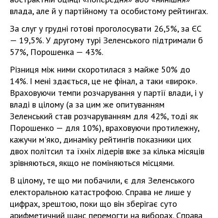
влада, але й у партійному та особистому рейтингах.
За слуг у грудні готові проголосувати 26,5%, за ЄС
— 19,5%. У другому турі Зеленського підтримали б
57%, Порошенка — 43%.
Різниця між ними скоротилася з майже 50% до
14%. І мені здається, це не фінал, а таки «вирок».
Враховуючи темпи розчарування у партії влади, і у
владі в цілому (а за цим же опитуванням
Зеленський став розчаруванням для 42%, тоді як
Порошенко — для 10%), враховуючи протилежну,
кажучи м'яко, динаміку рейтингів показники цих
двох політсил та їхніх лідерів вже за кілька місяців
зрівняються, якщо не поміняються місцями.
В цілому, те що ми побачили, є для Зеленського
електоральною катастрофою. Справа не лише у
цифрах, зрештою, поки що він зберігає суто
арифметичний шанс перемогти на виборах. Справа