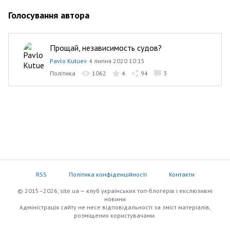
Голосування автора
Прощай, независимость судов?
Pavlo Kutuev
4 липня 2020 10:15
Політика
1062
4
94
3
RSS
Політика конфіденційності
Контакти
© 2015–2026, site.ua — клуб українських топ-блогерів i екслюзивнi
новини
Адміністрація сайту не несе відповідальності за зміст матеріалів,
розміщених користувачами.