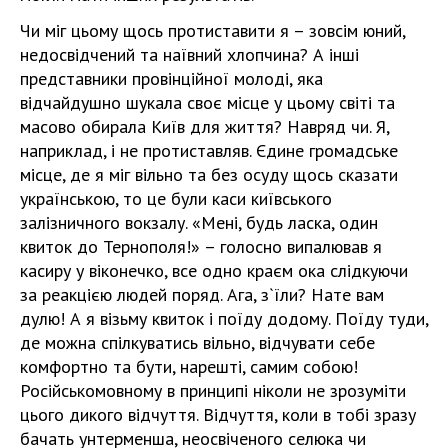
Чи міг цьому щось протиставити я – зовсім юний,
недосвідчений та наївний хлопчина? А інші
представники провінційної молоді, яка
відчайдушно шукала своє місце у цьому світі та
масово обирала Київ для життя? Навряд чи. Я,
наприклад, і не протиставляв. Єдине громадське
місце, де я міг вільно та без осуду щось сказати
українською, то це були каси київського
залізничного вокзалу. «Мені, будь ласка, один
квиток до Тернополя!» – голосно випалював я
касиру у віконечко, все одно краєм ока слідкуючи
за реакцією людей поряд. Ага, з`їли? Нате вам
дулю! А я візьму квиток і поїду додому. Поїду туди,
де можна спілкуватись вільно, відчувати себе
комфортно та бути, нарешті, самим собою!
Російськомовному в принципі ніколи не зрозуміти
цього дикого відчуття. Відчуття, коли в тобі зразу
бачать унтерменша, неосвіченого селюка чи