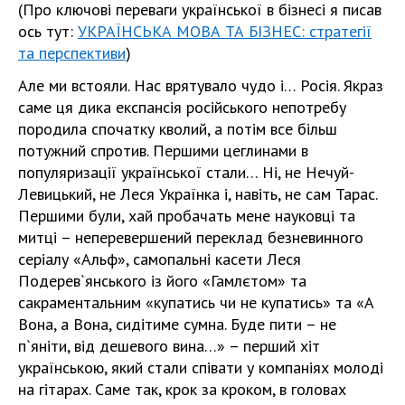
(Про ключові переваги української в бізнесі я писав
ось тут:
УКРАЇНСЬКА МОВА ТА БІЗНЕС: стратегії
та перспективи
)
Але ми встояли. Нас врятувало чудо і… Росія. Якраз
саме ця дика експансія російського непотребу
породила спочатку кволий, а потім все більш
потужний спротив. Першими цеглинами в
популяризації української стали… Ні, не Нечуй-
Левицький, не Леся Українка і, навіть, не сам Тарас.
Першими були, хай пробачать мене науковці та
митці – неперевершений переклад безневинного
серіалу «Альф», самопальні касети Леся
Подерев`янського із його «Гамлєтом» та
сакраментальним «купатись чи не купатись» та «А
Вона, а Вона, сидітиме сумна. Буде пити – не
п`яніти, від дешевого вина…» – перший хіт
українською, який стали співати у компаніях молоді
на гітарах. Саме так, крок за кроком, в головах