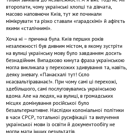
второпати, чому українські хлопці та дівчата,
масово наповнючи Київ, тут же починали
мімікрувати та різко ставали «гарадскімі» й афігєть
якими «сталічнимі».
Хоча ні – причина була. Київ перших років
незалежності був дивним містом, в якому зустріти
на вулиці українську мову було завданням досить
безнадійним. Випадково кинута фраза українською
могла викликала у перехожих здивування та, навіть,
деяку зневагу. «Панаєхалі тут! Сєло
нєасвальтіраванає!». При чому самі ці перехожі,
здебільшого, самі послуговувались українською
вдома. Але на людях, на вулиці, в громадських
місцях домінування російської було
безальтернативне. Наслідки колоніальної політики
в часи СРСР, тотальної русифікації та вилучення
української мови із освіти й документообігу не
могли мати інших результатів.