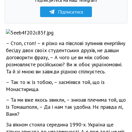
Підписатися
– Стоп, стоп! – я різко на півслові зупинив енергійну
бесіду двох своїх студентських друзів, не давши
договорити фразу, – А чого це ви між собою
розмовляєте російською? Ви ж обоє україномовні.
Та й зі мною ви завжди рідною спілкуєтесь.
– Так то ж із тобою, – засміявся той, що із
Монастирища.
– Та ми вже якось звикли, – знизав плечима той, що
із Томашполя, – Да і нам так удобна. Нє правда лі,
Ваня?
За вікном стояла середина 1990-х. Україна ще
тільки звикала до незалежності. А я вже тоді не міг