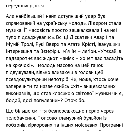
середовищі, як я.
Але найбільший і найпідступніший удар був
спрямований на українську молодь. Лідером стала
музика. Її масовість просто зашкалювала і на неї
тупо підсаджувались. Всі ці Діскатєки Аварії та
Мумій Тролі, Рукі Ввєрх та Агати Крісті, Іванушики
Інтернешнл та Зємфіри. Ім`я їм – легіон. «Утєкай, в
падваротнє вас ждьот маніяк – хочєт вас пасадіть
на крючок!». І молодь масово на цей гачок
підвушували, вільно вливаючи в голови цей
псевдокультурний непотріб. Чи, може, хтось хоче
заперечити та назве якийсь «хіт» вищевказаних
виконавців, що став класикою світової музики чи є,
бодай, досі популярним? Отож бо.
Ще більше сміття безперешкодно перло через
телебачення. Попсово-гламурний бульйон із
кобзонів, кіркорових та інших моісєєвих. Програмні