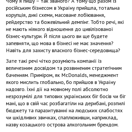
Чому я пишу – так званого? А тому-що разом із
російським бізнесом в Україну прийшла, тотальна
корупція, дикі схеми, масоване лобіювання,
рейдерство та божевільний демпінг. Тобто речі, які
не мають ніякого відношення до цивілізованої
бізнес-культури. Й після цього ви ще будете
запевняти, що мова в бізнесі не має значення?
Навіть для захисту власного бізнес-середовища?
Зате такі речі чітко розуміють компанії із
величезним досвідом та розвиненим стратегічним
баченням. Приміром, як McDonalds, менеджмент
якого мислить глобально, бо прийшов в Україну
надовго. Їхні дії на мовному полі абсолютно
незрозумілі для типових українських біг босів чи біг
мані, що в свій час розбагатіли на дерибані, розпилі
бюджету та паразитуванні на людських слабостях
чи шкідливих звичках, спаплюживши, наприклад,
назву козацького острова алкогольним брендом.