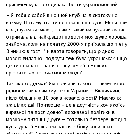
пришелепкуватого дивака. Бо ти україномовний.
– Я тєбя с сабой в ночной клуб на діскатєку нє
вазьму. Патамушта ти нє гаваріш па рускі. Мєня там
всє друзья засмєют, – саме такий вишуканий ляпас
отримала від найкращої подруги моя дуже хороша
знайома, коли на початку 2000-х приїхала до тієї у
Вінницю в гості. Чи варта говорити, що рідною
мовою видатної подруги теж була українська? І що
це типова ілюстрація стану речей в мовних
пріоритетах тогочасної молоді?
Так якого дідька? Які причини такого ставлення до
рідної мови в самому серці України – Вінниччині,
після більш ніж 10 років незалежності? Маємо їх
аж цілих дві. По-перше – це відсутність хоч якоїсь
виразної та послідовної державної політики в
мовному питанні. Друге – тотальна безперешкодна
культурна й мовна експансія з боку колишньої
Метрополії. Адже якраз тоді потік нафтодоларів