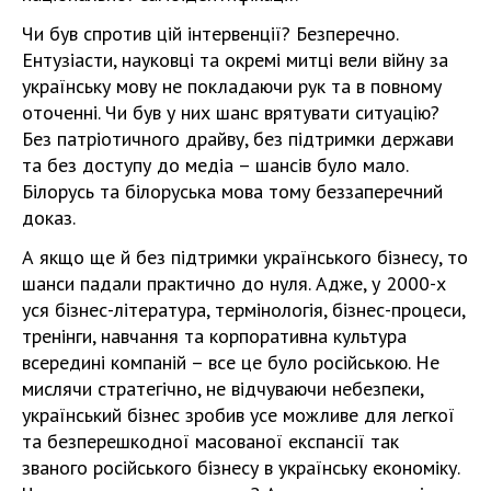
Чи був спротив цій інтервенції? Безперечно.
Ентузіасти, науковці та окремі митці вели війну за
українську мову не покладаючи рук та в повному
оточенні. Чи був у них шанс врятувати ситуацію?
Без патріотичного драйву, без підтримки держави
та без доступу до медіа – шансів було мало.
Білорусь та білоруська мова тому беззаперечний
доказ.
А якщо ще й без підтримки українського бізнесу, то
шанси падали практично до нуля. Адже, у 2000-х
уся бізнес-література, термінологія, бізнес-процеси,
тренінги, навчання та корпоративна культура
всередині компаній – все це було російською. Не
мислячи стратегічно, не відчуваючи небезпеки,
український бізнес зробив усе можливе для легкої
та безперешкодної масованої експансії так
званого російського бізнесу в українську економіку.