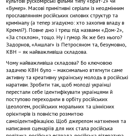
культові рускомірські фільми типу «Брат-2» чи
«Бумер». Масові примітивні серіали із неодмінним
прославлянням російських силових структур та
криміналу (а тепер згадуємо: хто захопив владу в
Кремлі?). Повне дно і треш під назвами «Дом-2»,
«За стєклом», тощо. Ну і гумор. Як же без нього?
Задорнов, «Аншлаг» із Петросяном та, безумовно,
КВН – як найважливіша складова.
Чому найважливіша складова? Бо ключовою
задачею КВН було – максимально втягнути саме
активну та креативну українську молодь в російські
наративи. Зробити так, щоб молоді українці
перестали себе ідентифікувати українцями й
поступово переходили в орбіту російських
ідеологем, російських моральних та ціннісних
орієнтирів із повністю розмитою
самоідентифікацією. Щоб джерелом натхнення та
написання сценаріїв для них стала російська
політика, російська естрада, російська література,