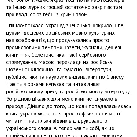
та інших дурних грошей остаточно закріпив там
при владі союз гебні з криміналом.
І пішло-поїхало. Україну, зненацька, накрило ціле
цунамі дешевих російських мовно-культурних
напівфабрикатів, що продукувались просто
промисловими темпами. Газети, журнали, дешеві
книги – як белетристика, так і серйозного
спрямування. Масові переклади на російську
іноземної класичної та сучасної літератури,
публіцистики та наукових видань, книг по бізнесу.
Навіть я роками купував та читав лише
російськомовну пресу та російськомовну літературу.
Бо рідною цікавих для мене книг не існувало в
природі. Дійшло до того, що коли попадалась якась
книга українською, то я просто фізично не міг її
читати – настільки відвик від друкованого
українського слова. А тепер уявіть собі, як це
сприймали інші – ті, хто не ріс в україномовному