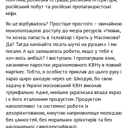
російський побут та російські пропагандистські
міфи.
Як це відбувалось? Простіше простого – звичайною
монополізацією доступу до медіа ресурсів. «Чювак,
ти хочєш папасть в тєлєвізар і іграть у Маслякова?
Да? Таґда начінайтє пісать шуткі на рускам.» І ми
писали. А що залишалось робити, якщо у тебе є
хоч якісь амбіції? І виступали. І пропагували язик,
заганяючи паростки україномовного КВНу в повний
маргінес. Тобто, я особисто приклав до цього руку і
зараз щиро шкодую через це. Шкодую, бо свою
задачу в Україні московський КВН виконав
тріумфально. Адже, нинішня українська влада якраз
і є його еталонним продуктом. Продуктом
наполегливої та системної роботи із
дезорієнтованою, кинутою напризволяще молоддю
без цінностей, без моральних орієнтирів та без
національної самоідентифікації.