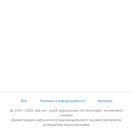
RSS
Політика конфіденційності
Контакти
© 2015–2026, site.ua — клуб українських топ-блогерів i екслюзивнi
новини
Адміністрація сайту не несе відповідальності за зміст матеріалів,
розміщених користувачами.